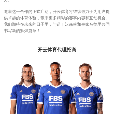
力。
随着这一合作的正式启动，开云体育将继续致力于为用户提
供卓越的体育体验，带来更多精彩的赛事内容和互动机会。
我们期待在未来的日子里，与诺丁汉森林和皇家马德里共同
书写新的辉煌篇章！
开云体育代理招商