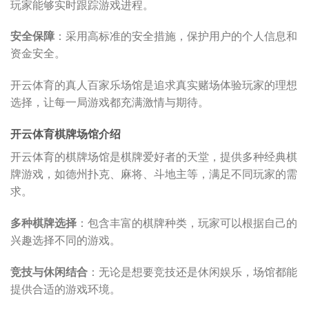
玩家能够实时跟踪游戏进程。
安全保障
：采用高标准的安全措施，保护用户的个人信息和
资金安全。
开云体育的真人百家乐场馆是追求真实赌场体验玩家的理想
选择，让每一局游戏都充满激情与期待。
开云体育棋牌场馆介绍
开云体育的棋牌场馆是棋牌爱好者的天堂，提供多种经典棋
牌游戏，如德州扑克、麻将、斗地主等，满足不同玩家的需
求。
多种棋牌选择
：包含丰富的棋牌种类，玩家可以根据自己的
兴趣选择不同的游戏。
竞技与休闲结合
：无论是想要竞技还是休闲娱乐，场馆都能
提供合适的游戏环境。