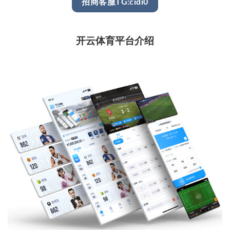
招商客服TG:cidi0
开云体育平台介绍