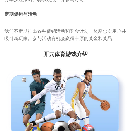
定期促销与活动
我们不定期推出各种促销活动和奖金计划，奖励忠实用户并
吸引新玩家。参与活动有机会赢得丰厚的奖金和奖品。
开云体育游戏介绍