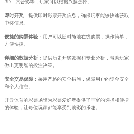
3D、六合彩等，玩家可以根据兴趣选择。
即时开奖
：提供即时彩票开奖信息，确保玩家能够快速获取
中奖信息。
便捷的购票体验
：用户可以随时随地在线购票，操作简单，
方便快捷。
详细的数据分析
：提供历史开奖数据和专业分析，帮助玩家
做出更明智的投注决策。
安全交易保障
：采用严格的安全措施，保障用户的资金安全
和个人信息。
开云体育的彩票场馆为彩票爱好者提供了丰富的选择和便捷
的体验，让每位玩家都能享受到购彩的乐趣。