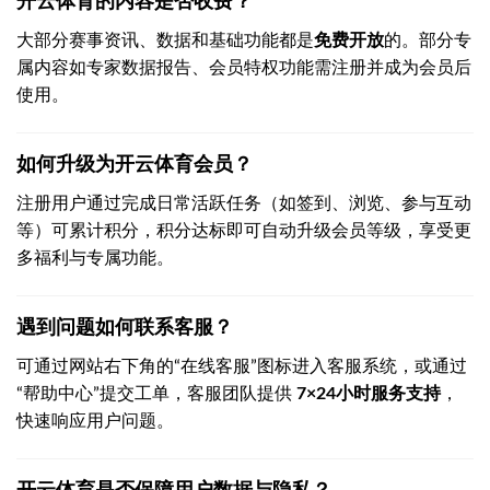
开云体育的内容是否收费？
大部分赛事资讯、数据和基础功能都是
免费开放
的。部分专
属内容如专家数据报告、会员特权功能需注册并成为会员后
使用。
如何升级为开云体育会员？
注册用户通过完成日常活跃任务（如签到、浏览、参与互动
等）可累计积分，积分达标即可自动升级会员等级，享受更
多福利与专属功能。
遇到问题如何联系客服？
可通过网站右下角的“在线客服”图标进入客服系统，或通过
“帮助中心”提交工单，客服团队提供
7×24小时服务支持
，
快速响应用户问题。