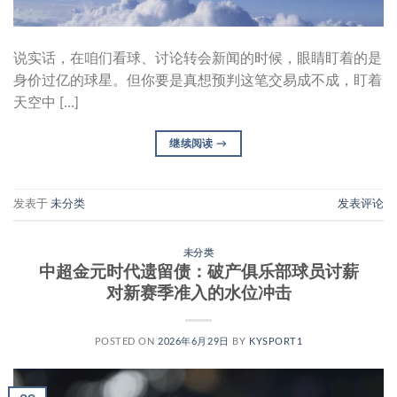
说实话，在咱们看球、讨论转会新闻的时候，眼睛盯着的是
身价过亿的球星。但你要是真想预判这笔交易成不成，盯着
天空中 […]
继续阅读
→
发表于
未分类
发表评论
未分类
中超金元时代遗留债：破产俱乐部球员讨薪
对新赛季准入的水位冲击
POSTED ON
2026年6月29日
BY
KYSPORT1