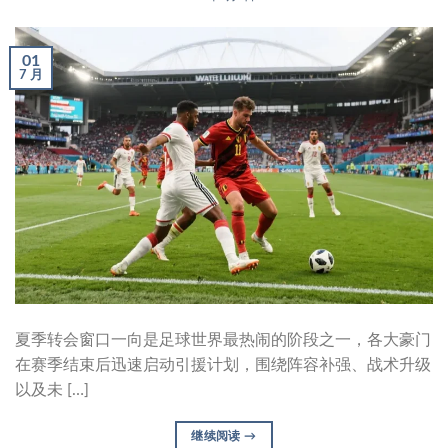
01
7 月
夏季转会窗口一向是足球世界最热闹的阶段之一，各大豪门
在赛季结束后迅速启动引援计划，围绕阵容补强、战术升级
以及未 […]
继续阅读
→