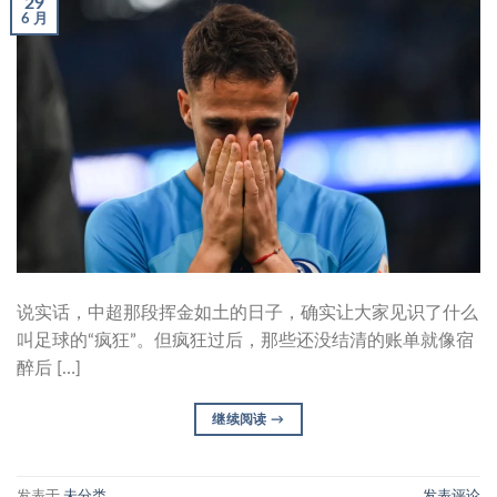
29
6 月
说实话，中超那段挥金如土的日子，确实让大家见识了什么
叫足球的“疯狂”。但疯狂过后，那些还没结清的账单就像宿
醉后 […]
继续阅读
→
发表于
未分类
发表评论