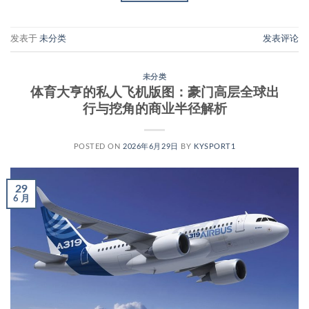
发表于
未分类
发表评论
未分类
体育大亨的私人飞机版图：豪门高层全球出
行与挖角的商业半径解析
POSTED ON
2026年6月29日
BY
KYSPORT1
29
6 月