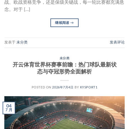
战、欧战资格竞争，还是保级关键战，每一轮比赛都充满悬
念。对于 […]
继续阅读
→
发表于
未分类
发表评论
未分类
开云体育世界杯赛事前瞻：热门球队最新状
态与夺冠形势全面解析
POSTED ON
2026年7月4日
BY
KYSPORT1
04
7 月