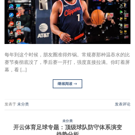
每年到这个时候，朋友圈准得炸锅。常规赛那种温吞水的比
赛节奏彻底没了，季后赛一开打，强度直接拉满。你盯着屏
幕，看 […]
继续阅读
→
发表于
未分类
发表评论
未分类
开云体育足球专题：顶级球队防守体系演变
趋势分析