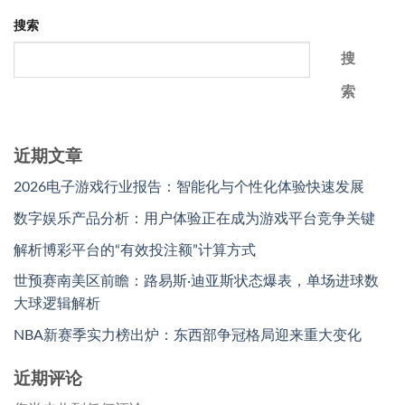
搜索
搜
索
近期文章
2026电子游戏行业报告：智能化与个性化体验快速发展
数字娱乐产品分析：用户体验正在成为游戏平台竞争关键
解析博彩平台的“有效投注额”计算方式
世预赛南美区前瞻：路易斯·迪亚斯状态爆表，单场进球数
大球逻辑解析
NBA新赛季实力榜出炉：东西部争冠格局迎来重大变化
近期评论