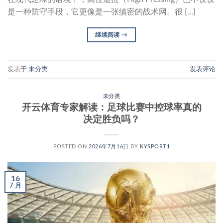
是一种防守手段，它更像是一张缜密的战术网。很 […]
继续阅读
→
发表于
未分类
发表评论
未分类
开云体育专家解读：足球比赛中控球率真的
决定胜负吗？
POSTED ON
2026年7月16日
BY
KYSPORT1
16
7 月