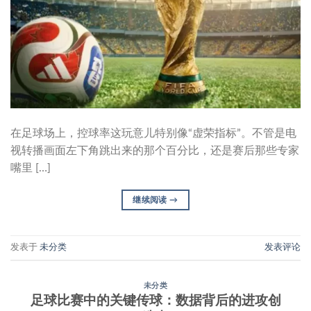
在足球场上，控球率这玩意儿特别像“虚荣指标”。不管是电
视转播画面左下角跳出来的那个百分比，还是赛后那些专家
嘴里 […]
继续阅读
→
发表于
未分类
发表评论
未分类
足球比赛中的关键传球：数据背后的进攻创