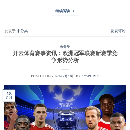
继续阅读
→
发表于
未分类
发表评论
未分类
开云体育赛事资讯：欧洲冠军联赛新赛季竞
争形势分析
POSTED ON
2026年7月18日
BY
KYSPORT1
18
7 月