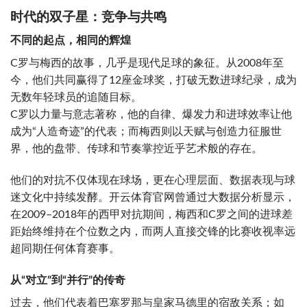
时代的双子星：竞争与共鸣
不同的起点，相同的辉煌
C罗与梅西的故事，几乎是现代足球的象征。从2008年至
今，他们共同赢得了12座金球奖，打破无数进球纪录，成为
无数年轻球员的追随目标。
C罗以力量与意志著称，他的自律、爆发力和进球效率让他
成为“人造奇迹”的代表；而梅西则以天赋与创造力征服世
界，他的盘带、传球和节奏掌控近乎艺术般的存在。
他们的对抗不仅体现在球场，更在心理层面、数据表现与球
迷文化中持续发酵。开云体育官网曾通过大数据分析显示，
在2009–2018年的西甲对抗期间，梅西和C罗之间的进球差
距始终维持在个位数之内，而两人直接交锋的比赛收视率远
超同期任何体育赛事。
从“对立”到“并行”的传奇
过去，他们代表着巴塞罗那与皇家马德里的宿敌关系；如