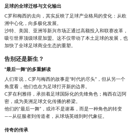
足球的全球迁移与文化输出
C罗和梅西的去向，其实反映了足球产业格局的变化：从欧
洲中心化，向多极化发展。
沙特、美国、亚洲等新兴市场正通过高额投入和联赛改革，
吸引世界顶级球星加盟。这不仅带动了本土足球的发展，也
加快了全球足球商业生态的重塑。
告别还是新生？
“最后一舞”的多重解读
人们常说，C罗与梅西的故事是“时代的尽头”，但从另一个
角度看，他们也在为足球打开新的边界。
C罗在利雅得，承担着足球国际化的先锋角色；梅西在迈阿
密，成为美洲足球文化传播的桥梁。
他们的“最后一舞”，或许不是谢幕，而是一种角色的转变
——从征服者到传道者，从球场英雄到时代象征。
传奇的传承