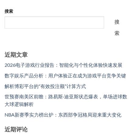
搜索
搜
索
近期文章
2026电子游戏行业报告：智能化与个性化体验快速发展
数字娱乐产品分析：用户体验正在成为游戏平台竞争关键
解析博彩平台的“有效投注额”计算方式
世预赛南美区前瞻：路易斯·迪亚斯状态爆表，单场进球数
大球逻辑解析
NBA新赛季实力榜出炉：东西部争冠格局迎来重大变化
近期评论