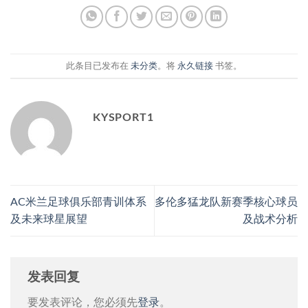
此条目已发布在
未分类
。将
永久链接
书签。
KYSPORT1
AC米兰足球俱乐部青训体系
多伦多猛龙队新赛季核心球员
及未来球星展望
及战术分析
发表回复
要发表评论，您必须先
登录
。