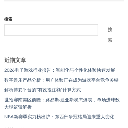
搜索
搜
索
近期文章
2026电子游戏行业报告：智能化与个性化体验快速发展
数字娱乐产品分析：用户体验正在成为游戏平台竞争关键
解析博彩平台的“有效投注额”计算方式
世预赛南美区前瞻：路易斯·迪亚斯状态爆表，单场进球数
大球逻辑解析
NBA新赛季实力榜出炉：东西部争冠格局迎来重大变化