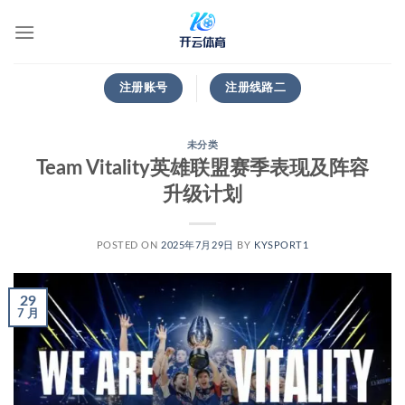
跳
到
内
容
注册账号
注册线路二
未分类
Team Vitality英雄联盟赛季表现及阵容
升级计划
POSTED ON
2025年7月29日
BY
KYSPORT1
29
7 月