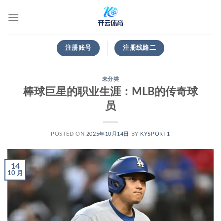
跳
到
内
容
注册账号
注册线路二
未分类
棒球巨星的职业生涯：MLB的传奇球
员
POSTED ON
2025年10月14日
BY
KYSPORT1
14
10 月