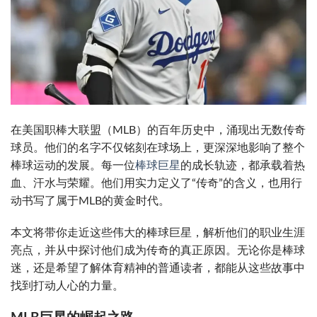
在美国职棒大联盟（MLB）的百年历史中，涌现出无数传奇
球员。他们的名字不仅铭刻在球场上，更深深地影响了整个
棒球运动的发展。每一位
棒球巨星
的成长轨迹，都承载着热
血、汗水与荣耀。他们用实力定义了“传奇”的含义，也用行
动书写了属于MLB的黄金时代。
本文将带你走近这些伟大的棒球巨星，解析他们的职业生涯
亮点，并从中探讨他们成为传奇的真正原因。无论你是棒球
迷，还是希望了解体育精神的普通读者，都能从这些故事中
找到打动人心的力量。