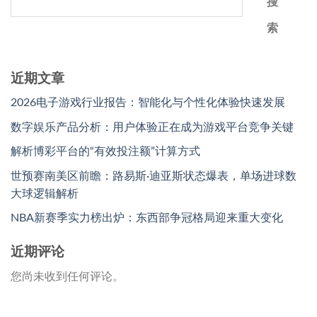
搜
索
近期文章
2026电子游戏行业报告：智能化与个性化体验快速发展
数字娱乐产品分析：用户体验正在成为游戏平台竞争关键
解析博彩平台的“有效投注额”计算方式
世预赛南美区前瞻：路易斯·迪亚斯状态爆表，单场进球数
大球逻辑解析
NBA新赛季实力榜出炉：东西部争冠格局迎来重大变化
近期评论
您尚未收到任何评论。