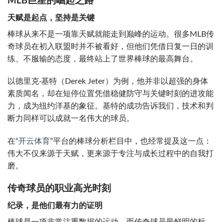
MLB巨星的崛起之路
天赋是起点，坚持是关键
棒球从来不是一项靠天赋就能走到巅峰的运动。很多MLB传
奇球员在初入联盟时并不被看好，但他们凭借日复一日的训
练、不服输的态度，最终站上了世界棒球的最高舞台。
以德里克·基特（Derek Jeter）为例，他并非以超强的身体
素质闻名，却在短停位置凭借稳健防守与关键时刻的进攻能
力，成为纽约洋基的象征。基特的成功告诉我们，技术和判
断力同样可以成就一名伟大的球员。
在“
开云体育
”平台的棒球分析栏目中，也经常提及这一点：
伟大不仅来源于天赋，更来源于专注与成长过程中的自我打
磨。
传奇球员的职业高光时刻
纪录，是他们最有力的证明
棒球是一项非常注重数据的运动，而传奇球员最鲜明的标