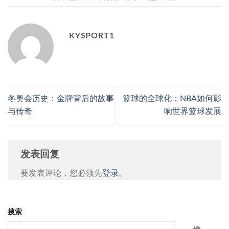
KYSPORT1
冬奥会历史：金牌背后的故事
篮球的全球化：NBA如何影
与传奇
响世界篮球发展
发表回复
要发表评论，您必须先
登录
。
搜索