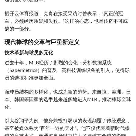
据开云体育报道，克肖在接受采访时曾表示：“真正的冠
军，必须经历质疑和失败。”这样的心态，也是传奇不可或
缺的一部分。
现代棒球的变革与巨星新定义
技术革新与球员多元化
过去十年，MLB经历了剧烈的变化：分析数据系统
（Sabermetrics）的普及、高科技训练设备的引入，使得球
员的选拔标准更加全面。
而球员结构的多样化，也成为新的趋势。来自拉丁美洲、日
本、韩国等国家的选手越来越多地进入MLB，推动棒球全球
化。
以大谷翔平为例，他身兼投打双职的表现颠覆了传统观念，
甚至被媒体称为“百年一遇的天才”。他不仅代表着新时代棒