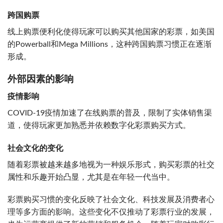
跨国购票
线上购票便利化使得玩家可以购买其他国家的彩票，如美国
的Powerball和Mega Millions，这种跨国购票习惯正在逐渐
形成。
外部因素的影响
疫情影响
COVID-19疫情加速了在线购票的普及，限制了实体销售渠
道，使得玩家更加熟悉并依赖数字化彩票购买方式。
社会文化的变化
随着彩票被越来越多地视为一种娱乐形式，购买彩票的社交
属性和乐趣开始凸显，尤其是在年轻一代当中。
彩票购买习惯的变化反映了社会文化、科技发展及消费者心
理等多方面的影响。这些变化不仅推动了彩票行业的发展，