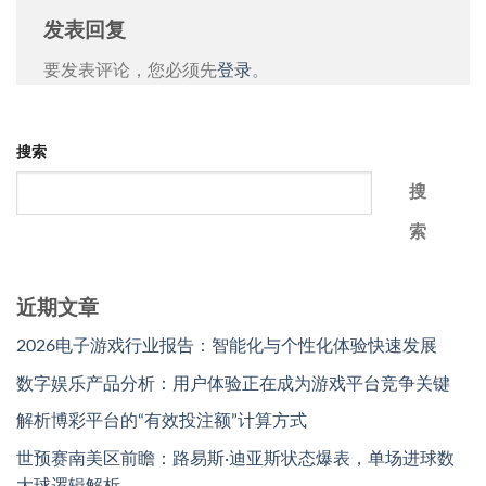
发表回复
要发表评论，您必须先
登录
。
搜索
搜
索
近期文章
2026电子游戏行业报告：智能化与个性化体验快速发展
数字娱乐产品分析：用户体验正在成为游戏平台竞争关键
解析博彩平台的“有效投注额”计算方式
世预赛南美区前瞻：路易斯·迪亚斯状态爆表，单场进球数
大球逻辑解析