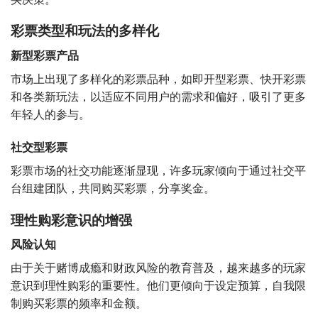
彩票类型和玩法的多样化
新型彩票产品
市场上出现了多样化的彩票品种，如即开型彩票、快开彩票
和各类新玩法，以适应不同用户的需求和偏好，吸引了更多
年轻人的参与。
社交型彩票
彩票市场的社交功能逐渐显现，许多玩家倾向于通过社交平
台组建团队，共同购买彩票，分享奖金。
理性购彩意识的增强
风险认知
由于关于赌博成瘾和财政风险的教育普及，越来越多的玩家
意识到理性购彩的重要性。他们更倾向于设定预算，自我限
制购买彩票的频率和金额。