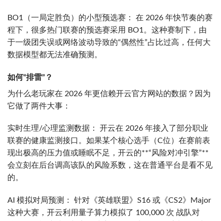
BO1（一局定胜负）的小型预选赛： 在 2026 年快节奏的赛
程下，很多热门联赛的预选赛采用 BO1。这种赛制下，由
于一级团失误或网络波动导致的“偶然性”占比过高，任何大
数据模型都无法准确预测。
如何“排雷”？
为什么老玩家在 2026 年更信赖开云官方网站的数据？因为
它做了两件大事：
实时生理/心理监测数据： 开云在 2026 年接入了部分职业
联赛的健康监测接口。如果某个核心选手（C位）在赛前表
现出极高的压力值或睡眠不足，开云的**“风险对冲引擎”**
会立刻在后台调高该队的风险系数，这在普通平台是看不见
的。
AI 模拟对局预测： 针对《英雄联盟》S16 或《CS2》Major
这种大赛，开云利用量子算力模拟了 100,000 次 战队对