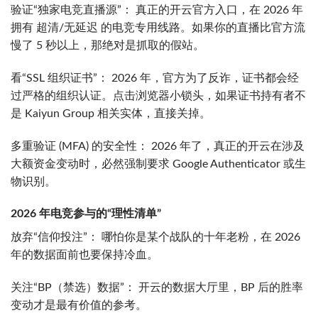
验证“独家电竞直播源”： 真正的开云官方入口，在 2026 年
拥有 超清/无延迟 的电竞专用线路。如果你的直播比官方流
慢了 5 秒以上，那绝对是抓取的假站。
看“SSL 组织证书”： 2026 年，官方为了反诈，证书都会经
过严格的组织认证。点击浏览器小锁头，如果证书持有者不
是 Kaiyun Group 相关实体，直接关掉。
多重验证 (MFA) 的安全性： 2026 年了，真正的开云在涉及
大额资金变动时，必然强制要求 Google Authenticator 或生
物识别。
2026 年电竞参与的“理性清单”
放弃“信仰投注”： 哪怕你是某个战队的十年老粉，在 2026
年的数据面前也要保持冷血。
关注“BP（禁选）数据”： 开云的数据大厅里，BP 后的胜率
变动才是最有价值的参考。