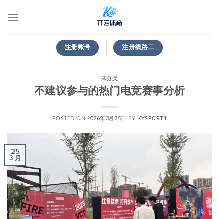
跳
到
内
容
注册账号
注册线路二
未分类
不建议参与的热门电竞赛事分析
POSTED ON
2026年3月25日
BY
KYSPORT1
25
3 月