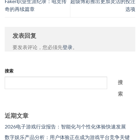
Faker职业生涯纪录：电竞传
超级博彩推出更加灵活的投注
奇的再续篇章
选项
发表回复
要发表评论，您必须先
登录
。
搜索
搜
索
近期文章
2026电子游戏行业报告：智能化与个性化体验快速发展
数字娱乐产品分析：用户体验正在成为游戏平台竞争关键