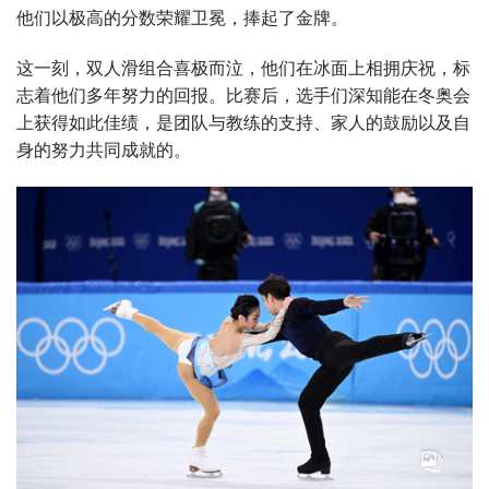
他们以极高的分数荣耀卫冕，捧起了金牌。
这一刻，双人滑组合喜极而泣，他们在冰面上相拥庆祝，标
志着他们多年努力的回报。比赛后，选手们深知能在冬奥会
上获得如此佳绩，是团队与教练的支持、家人的鼓励以及自
身的努力共同成就的。