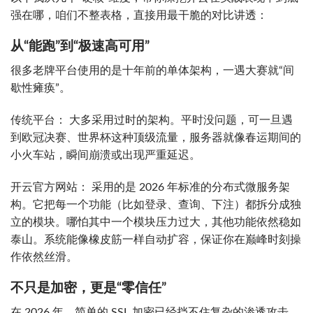
强在哪，咱们不整表格，直接用最干脆的对比讲透：
从“能跑”到“极速高可用”
很多老牌平台使用的是十年前的单体架构，一遇大赛就“间
歇性瘫痪”。
传统平台： 大多采用过时的架构。平时没问题，可一旦遇
到欧冠决赛、世界杯这种顶级流量，服务器就像春运期间的
小火车站，瞬间崩溃或出现严重延迟。
开云官方网站： 采用的是 2026 年标准的分布式微服务架
构。它把每一个功能（比如登录、查询、下注）都拆分成独
立的模块。哪怕其中一个模块压力过大，其他功能依然稳如
泰山。系统能像橡皮筋一样自动扩容，保证你在巅峰时刻操
作依然丝滑。
不只是加密，更是“零信任”
在 2026 年，简单的 SSL 加密已经挡不住复杂的渗透攻击