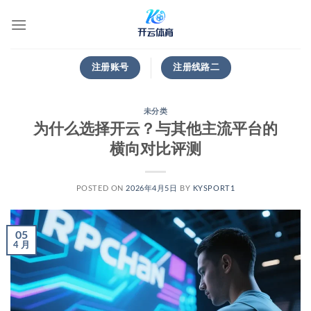
跳
到
内
容
注册账号
注册线路二
未分类
为什么选择开云？与其他主流平台的
横向对比评测
POSTED ON
2026年4月5日
BY
KYSPORT1
05
4 月