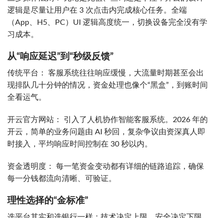
逻辑是尽量让用户在 3 次点击内完成核心任务。全端
（App、H5、PC）UI 逻辑高度统一，切换设备完全没有学
习成本。
从“响应延迟”到“秒级反馈”
传统平台： 客服系统往往响应缓慢，大流量时期甚至会出
现排队几十分钟的情况，资金处理也像个“黑盒”，到账时间
全看运气。
开云官方网站： 引入了人机协作智能客服系统。2026 年的
开云，简单的业务问题由 AI 秒回，复杂争议由资深真人即
时接入，平均响应时间控制在 30 秒以内。
资金透明度： 每一笔资金变动都有详细的链路追踪，确保
每一分钱都流向清晰、可验证。
理性选择的“金标准”
选平台其实和选银行一样：技术决定上限，安全决定下限。