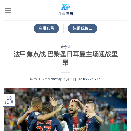
跳
到
内
容
注册账号
注册线路二
未分类
法甲焦点战 巴黎圣日耳曼主场迎战里
昂
POSTED ON
2025年11月13日
BY
KYSPORT1
13
11 月