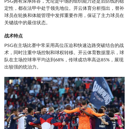
PSG拥有深厚阵容，无论是中场的组织能力还是后防线的稳
定性，都在法甲中处于领先地位。开云体育分析指出，替补
球员在轮换和体能管理中发挥重要作用，保证了主力球员在
关键战中的最佳状态。
战术特点
PSG在主场比赛中常采用高位压迫和快速边路突破结合的战
术，同时注重中场控制和球权转移。开云体育数据显示，球
队在主场控球率平均达到68%，传球成功率高达85%，展现
出较强的统治力。