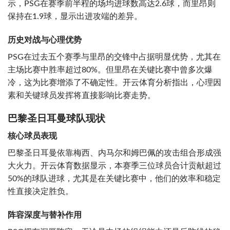
示，PSG在赛季前半程的场均进球数高达2.6球，而里昂则
保持在1.9球，显示出进攻端的差异。
历史对战与心理优势
PSG在过去五个赛季与里昂的交锋中占据明显优势，尤其在
主场比赛中胜率超过80%。但里昂在关键比赛中曾多次爆
冷，这为比赛增添了不确定性。开云体育分析指出，心理因
素和关键球员发挥将直接影响比赛走势。
巴黎圣日耳曼球队现状
核心球员表现
巴黎圣日耳曼依靠梅西、内马尔和姆巴佩的攻击组合形成强
大火力。开云体育数据显示，本赛季三位球员合计贡献超过
50%的球队进球，尤其是在关键比赛中，他们的效率和稳定
性直接决定胜负。
阵容深度与替补作用