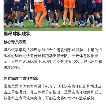
里昂球队现状
核心球员表现
里昂依靠塔乌法和巴尔加组合在进攻端形成威胁，中场的组
织核心则通过快速传球和跑动支撑全队。开云体育数据显
示，里昂在客场比赛中场均射门次数接近12次，显示出积极
进攻态势。
阵容深度与防守挑战
虽然里昂整体实力略逊于PSG，但球队在防守组织和快速反
击上具备潜力。开云体育分析指出，里昂在防守拦截和反击
转化率上表现较为突出，可能在比赛中对PSG造成威胁。