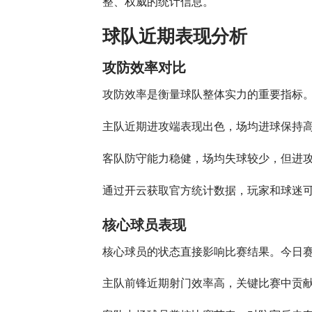
整、权威的统计信息。
球队近期表现分析
攻防效率对比
攻防效率是衡量球队整体实力的重要指标
主队近期进攻端表现出色，场均进球保持
客队防守能力稳健，场均失球较少，但进
通过开云获取官方统计数据，玩家和球迷
核心球员表现
核心球员的状态直接影响比赛结果。今日
主队前锋近期射门效率高，关键比赛中贡