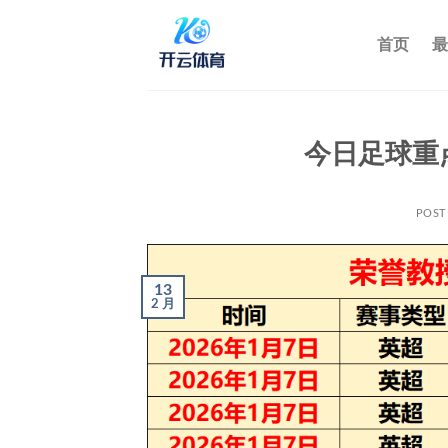
跳
到
首页
最
内
容
今日足球重
POST
13
2 月