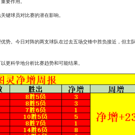
有重要作用。
估关键球员对比赛的潜在影响。
理优势。今日对阵的两支球队在过去五场交锋中胜负接近，但主
可以更科学地分析比赛趋势和可能结果。