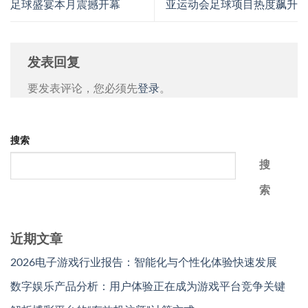
足球盛宴本月震撼开幕
亚运动会足球项目热度飙升
发表回复
要发表评论，您必须先
登录
。
搜索
搜
索
近期文章
2026电子游戏行业报告：智能化与个性化体验快速发展
数字娱乐产品分析：用户体验正在成为游戏平台竞争关键