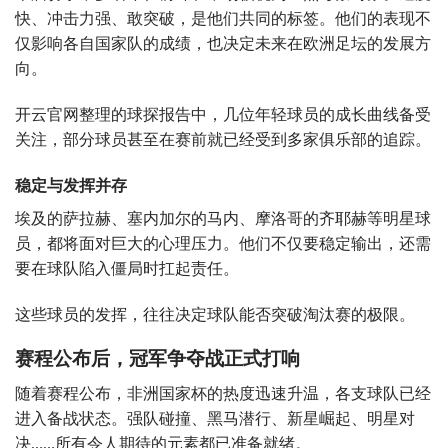
快、冲击力强、敢突破，是他们共同的标签。他们的表现不
仅影响各自国家队的成绩，也决定未来在欧洲足坛的发展方
向。
开云官网整理的球探报告中，几位年轻球员的成长曲线备受
关注，部分球员甚至在赛前就已经受到多家俱乐部的追踪。
稳定与发挥并存
埃及的萨拉赫、塞内加尔的马内、摩洛哥的齐耶赫等明星球
员，都将面对巨大的心理压力。他们不仅要稳定输出，还需
要在球队陷入僵局时扛起责任。
这些球员的发挥，往往决定球队能否突破淘汰赛的极限。
赛程公布后，冠军争夺战正式打响
随着赛程公布，非洲国家杯的热度迅速升温，各支球队已经
进入备战状态。强队碰撞、黑马潜行、新星崛起、明星对
决……所有令人期待的元素都已准备就绪。