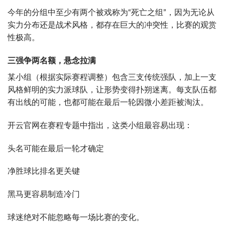
今年的分组中至少有两个被戏称为“死亡之组”，因为无论从
实力分布还是战术风格，都存在巨大的冲突性，比赛的观赏
性极高。
三强争两名额，悬念拉满
某小组（根据实际赛程调整）包含三支传统强队，加上一支
风格鲜明的实力派球队，让形势变得扑朔迷离。每支队伍都
有出线的可能，也都可能在最后一轮因微小差距被淘汰。
开云官网在赛程专题中指出，这类小组最容易出现：
头名可能在最后一轮才确定
净胜球比排名更关键
黑马更容易制造冷门
球迷绝对不能忽略每一场比赛的变化。