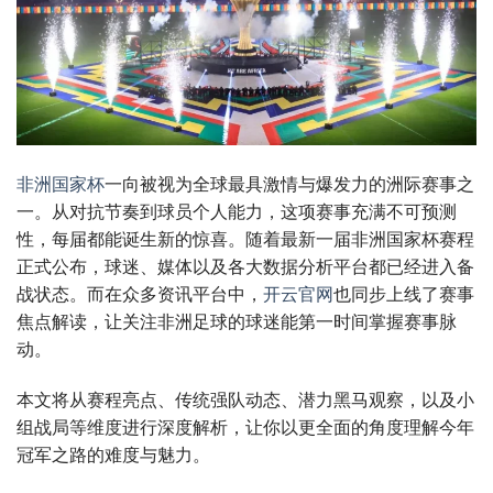
非洲国家杯
一向被视为全球最具激情与爆发力的洲际赛事之
一。从对抗节奏到球员个人能力，这项赛事充满不可预测
性，每届都能诞生新的惊喜。随着最新一届非洲国家杯赛程
正式公布，球迷、媒体以及各大数据分析平台都已经进入备
战状态。而在众多资讯平台中，
开云官网
也同步上线了赛事
焦点解读，让关注非洲足球的球迷能第一时间掌握赛事脉
动。
本文将从赛程亮点、传统强队动态、潜力黑马观察，以及小
组战局等维度进行深度解析，让你以更全面的角度理解今年
冠军之路的难度与魅力。