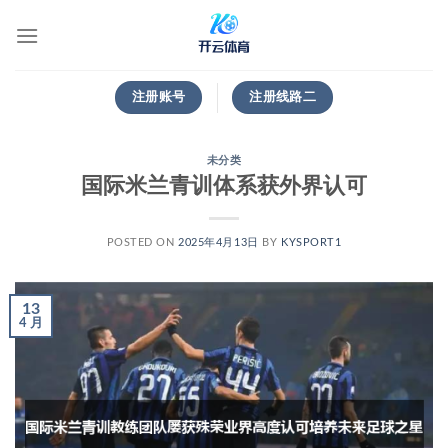
跳
到
内
容
注册账号
注册线路二
未分类
国际米兰青训体系获外界认可
POSTED ON
2025年4月13日
BY
KYSPORT1
13
4 月