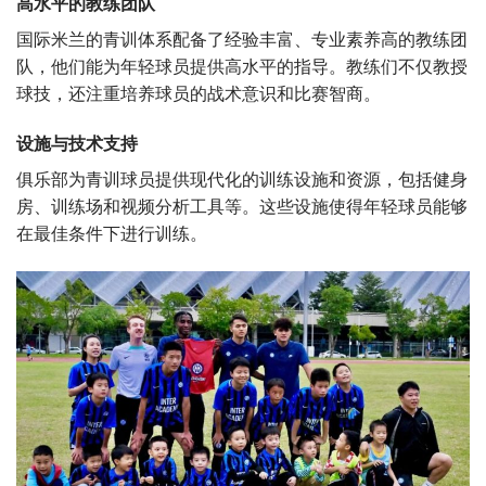
高水平的教练团队
国际米兰的青训体系配备了经验丰富、专业素养高的教练团
队，他们能为年轻球员提供高水平的指导。教练们不仅教授
球技，还注重培养球员的战术意识和比赛智商。
设施与技术支持
俱乐部为青训球员提供现代化的训练设施和资源，包括健身
房、训练场和视频分析工具等。这些设施使得年轻球员能够
在最佳条件下进行训练。