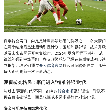
夏季转会窗口一向是足球世界最热闹的阶段之一，各大豪门
在赛季结束后迅速启动引援计划，围绕阵容补强、战术升级
以及未来布局展开密集操作。2026年夏窗同样不例外，从
锋线补强到中场重组，多支顶级球队已经在幕后完成初步谈
判框架。球迷们通过
开云体育官网
持续追踪转会进展，几乎
每天都会刷新一次最新消息。
夏窗转会格局：豪门进入“精准补强”时代
与过去“豪购时代”不同，如今的
转会市场
更加理性，球队不
再盲目堆砌球星，而是根据战术需求进行针对性补强。
资金分配更偏向结构优化