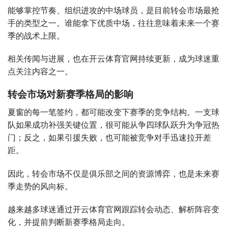
能够掌控节奏、组织进攻的中场球员，是目前转会市场最抢
手的类型之一。谁能拿下优质中场，往往意味着未来一个赛
季的战术上限。
相关传闻与进展，也在开云体育官网持续更新，成为球迷重
点关注内容之一。
转会市场对新赛季格局的影响
夏窗的每一笔签约，都可能改变下赛季的竞争结构。一支球
队如果成功补强关键位置，很可能从争四球队跃升为争冠热
门；反之，如果引援失败，也可能被竞争对手迅速拉开差
距。
因此，转会市场不仅是俱乐部之间的资源博弈，也是未来赛
季走势的风向标。
越来越多球迷通过开云体育官网跟踪转会动态、解析阵容变
化，并提前判断新赛季格局走向。