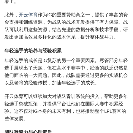
署上。
此外，
开云体育
作为IG的重要赞助商之一，提供了丰富的资
金支持和训练资源，为战队的战术开发提供了有力保障。战
队可以利用这些资源，结合先进的数据分析和技术手段，研
发出更加高效且多样化的战术体系，提升整体战斗力。
年轻选手的培养与经验积累
年轻选手的成长是IG复苏的另一个重要因素。尽管部分年轻
选手展现出了天赋，但在高水平赛事中，经验的缺乏仍然是
他们面临的一大问题。因此，战队需要通过更多的实战机会
以及老将的经验传授，加速年轻选手的成长。
开云体育可以继续加大对战队青训系统的投入，帮助更多年
轻选手突破瓶颈，并提供平台让他们在国际大赛中积累经
验。这不仅对IG本身的未来有利，也将推动整个LPL赛区的
整体发展。
团队凝聚力与心理素质