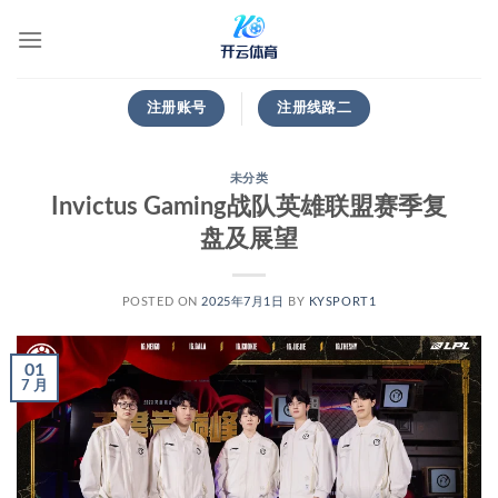
跳
到
内
容
注册账号
注册线路二
未分类
Invictus Gaming战队英雄联盟赛季复
盘及展望
POSTED ON
2025年7月1日
BY
KYSPORT1
01
7 月