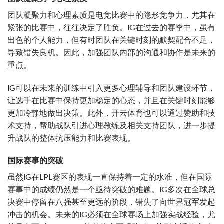
团队凝聚力和心理素质是电竞比赛中的隐形竞争力，尤其在
紧张的比赛中，往往决定了胜负。IG在过去的赛季中，虽有
出色的个人能力，但有时团队在关键时刻的默契配合不足，
导致错失良机。因此，加强团队内部的沟通和协作是未来的
重点。
IG可以在未来的训练中引入更多心理辅导和团队建设环节，
让选手在比赛中保持更加稳定的心态，并且在关键时刻能够
更加冷静地做出决策。此外，开云体育也可以通过赞助和技
术支持，帮助战队引进心理教练及相关支持团队，进一步提
升战队的整体抗压能力和比赛表现。
国际赛事的突破
虽然IG在LPL赛区的表现一直保持着一定的水准，但在国际
赛事中的成绩仍然是一个亟待突破的难题。IG多次在全球总
决赛中停留在八强甚至更远的阶段，错失了向世界冠军发起
冲击的机会。未来的IG必须在全球赛场上加强实战经验，尤