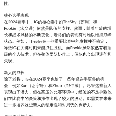
性。
核心选手表现
在2024赛季中，IG的核心选手如TheShy（苏周）和
Rookie（宋义进）依然是队伍的支柱。然而，随着年龄的增
长和战术风格的不断变化，老将们的表现有时难以维持巅峰
状态。例如，TheShy在一些重要比赛中的发挥并不稳定，
导致IG在关键时刻未能抓住胜机。而Rookie虽然依然有着顶
级的个人技术，但在整体团队协作上，偶尔也会出现迷茫和
失误。
新人的成长
除了老将，IG在2024赛季也给了一些年轻选手更多的机
会，例如Xun（谢宇轩）和Zhuo（邹仲威）。尽管这些新人
表现出了潜力，但在高压的比赛环境中，经验的不足导致他
们在比赛中的决策和操作出现了较大的波动。IG需要在未来
进一步培养这些新人的稳定性和对局势的判断力。