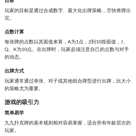
目标
玩家的目标是通过合成数字、最大化出牌策略，尽快将牌出
完。
点数计算
每张牌的点数以其面值来算，A为1点，2到10按面值，J、
Q、K为10点。在出牌时，玩家必须注意自己的点数与对手
的动态。
出牌方式
玩家通常通过单张、对子或其他组合牌型进行出牌，比大小
的策略尤为重要。
游戏的吸引力
简单易学
九九扑克牌的基本规则相对容易掌握，适合所有年龄层次的
玩家。