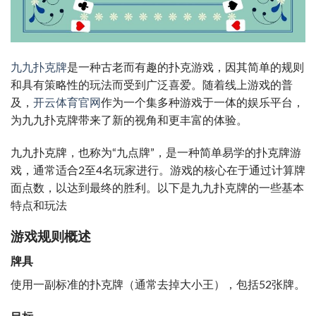
九九扑克牌
是一种古老而有趣的扑克游戏，因其简单的规则
和具有策略性的玩法而受到广泛喜爱。随着线上游戏的普
及，
开云体育官网
作为一个集多种游戏于一体的娱乐平台，
为九九扑克牌带来了新的视角和更丰富的体验。
九九扑克牌，也称为“九点牌”，是一种简单易学的扑克牌游
戏，通常适合2至4名玩家进行。游戏的核心在于通过计算牌
面点数，以达到最终的胜利。以下是九九扑克牌的一些基本
特点和玩法
游戏规则概述
牌具
使用一副标准的扑克牌（通常去掉大小王），包括52张牌。