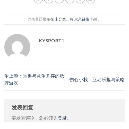
此条目已发布在
未分类
。将
永久链接
书签。
KYSPORT1
争上游：乐趣与竞争并存的纸
伤心小栈：互动乐趣与策略
牌游戏
发表回复
要发表评论，您必须先
登录
。