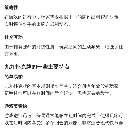
策略性
在游戏的进行中，玩家需要根据手中的牌作出明智的决策，
实时评估对手的出牌方式和动态。
社交互动
由于拥有强烈的对抗性质，玩家之间的互动频繁，增强了社
交乐趣。
九九扑克牌的一些主要特点
简单易学
九九扑克牌的基本规则相对简单，适合所有年龄段的玩家。
新手通常可以在短时间内学会玩法，无需复杂的教学。
游戏节奏快
游戏进行迅速，每局通常能够在短时间内完成，使得玩家可
以在短时间内享受到多个回合的乐趣，非常适合现代快节奏