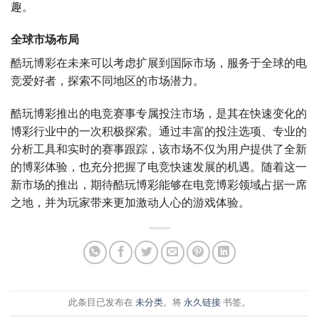
趣。
全球市场布局
酷玩博彩在未来可以考虑扩展到国际市场，服务于全球的电
竞爱好者，探索不同地区的市场潜力。
酷玩博彩推出的电竞赛事专属投注市场，是其在快速变化的
博彩行业中的一次积极探索。通过丰富的投注选项、专业的
分析工具和实时的赛事跟踪，该市场不仅为用户提供了全新
的博彩体验，也充分把握了电竞快速发展的机遇。随着这一
新市场的推出，期待酷玩博彩能够在电竞博彩领域占据一席
之地，并为玩家带来更加激动人心的游戏体验。
此条目已发布在
未分类
。将
永久链接
书签。