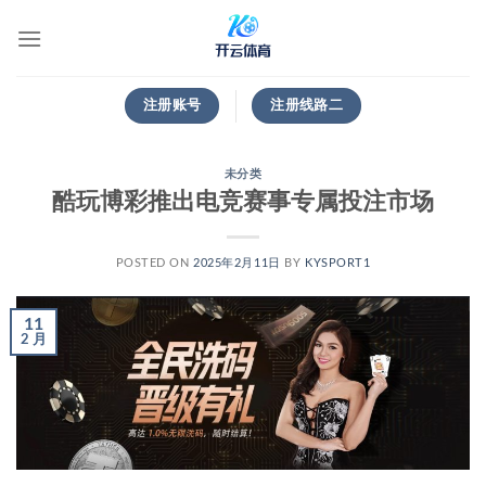
跳
到
内
容
注册账号
注册线路二
未分类
酷玩博彩推出电竞赛事专属投注市场
POSTED ON
2025年2月11日
BY
KYSPORT1
11
2 月