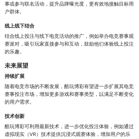
事或参与联名活动，提升品牌曝光度，更有效地接触目标用
户群体。
线上线下结合
结合线上投注与线下电竞活动的推广，例如举办电竞赛事观
赛派对，吸引玩家直接参与和互动，鼓励他们体验线上投注
的乐趣。
未来展望
持续扩展
随着电竞市场的不断发展，酷玩博彩有望进一步扩展其电竞
赛事投注市场，增加更多游戏和赛事类型，以满足不断变化
的用户需求。
技术创新
酷玩博彩可利用最新技术，进一步优化投注体验，例如通过
虚拟现实（VR）技术提供沉浸式观赛体验，增加用户的乐