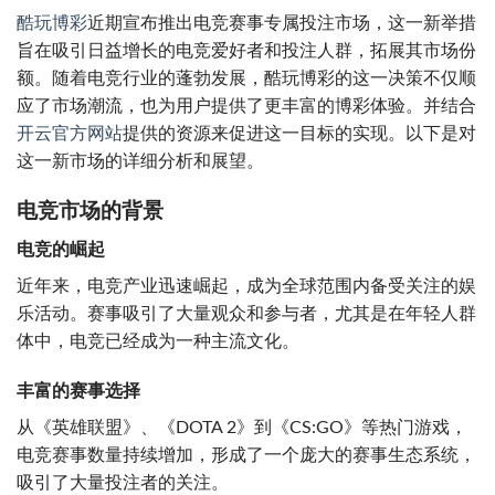
酷玩博彩
近期宣布推出电竞赛事专属投注市场，这一新举措
旨在吸引日益增长的电竞爱好者和投注人群，拓展其市场份
额。随着电竞行业的蓬勃发展，酷玩博彩的这一决策不仅顺
应了市场潮流，也为用户提供了更丰富的博彩体验。并结合
开云官方网站
提供的资源来促进这一目标的实现。以下是对
这一新市场的详细分析和展望。
电竞市场的背景
电竞的崛起
近年来，电竞产业迅速崛起，成为全球范围内备受关注的娱
乐活动。赛事吸引了大量观众和参与者，尤其是在年轻人群
体中，电竞已经成为一种主流文化。
丰富的赛事选择
从《英雄联盟》、《DOTA 2》到《CS:GO》等热门游戏，
电竞赛事数量持续增加，形成了一个庞大的赛事生态系统，
吸引了大量投注者的关注。