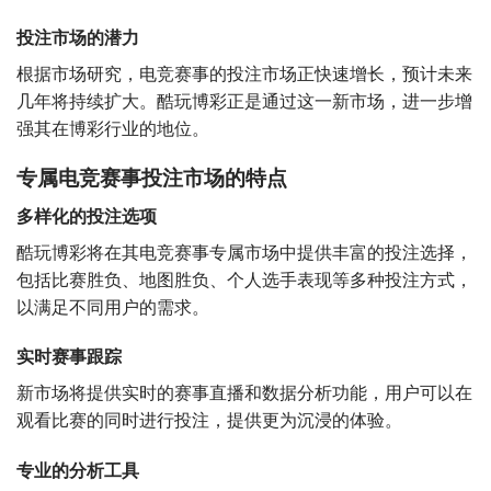
投注市场的潜力
根据市场研究，电竞赛事的投注市场正快速增长，预计未来
几年将持续扩大。酷玩博彩正是通过这一新市场，进一步增
强其在博彩行业的地位。
专属电竞赛事投注市场的特点
多样化的投注选项
酷玩博彩将在其电竞赛事专属市场中提供丰富的投注选择，
包括比赛胜负、地图胜负、个人选手表现等多种投注方式，
以满足不同用户的需求。
实时赛事跟踪
新市场将提供实时的赛事直播和数据分析功能，用户可以在
观看比赛的同时进行投注，提供更为沉浸的体验。
专业的分析工具