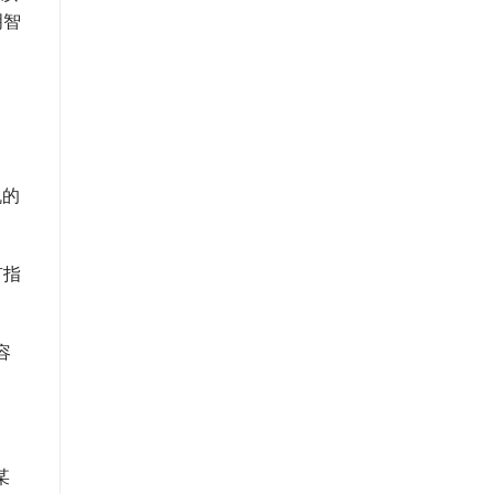
明智
机的
有指
容
某