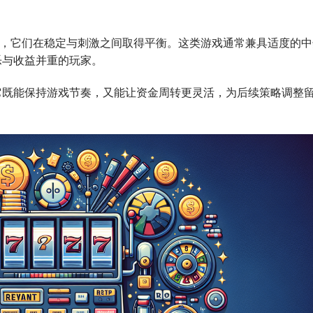
机，它们在稳定与刺激之间取得平衡。这类游戏通常兼具适度的中
乐与收益并重的玩家。
它既能保持游戏节奏，又能让资金周转更灵活，为后续策略调整