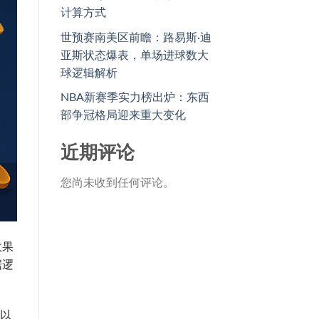
计算方式
世预赛南美区前瞻：路易斯·迪
亚斯状态爆表，单场进球数大
球逻辑解析
NBA新赛季实力榜出炉：东西
部争冠格局迎来重大变化
近期评论
您尚未收到任何评论。
效果
据逻
别以