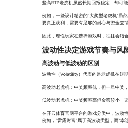
些高RTP老虎机虽然长期回报稳定，却可
例如，一些设计精密的“大奖型老虎机”虽然
要真正获利，需要有足够的耐心与资金去“
因此，理性玩家在选择游戏时，往往会结合
波动性决定游戏节奏与风
高波动与低波动的区别
波动性（Volatility）代表的是老虎
高波动老虎机：中奖频率低，但一旦中奖
低波动老虎机：中奖频率高但金额较小，
在开云体育官网平台的游戏分类中，波动
例如，“雷霆财富”属于高波动类型，而“幸