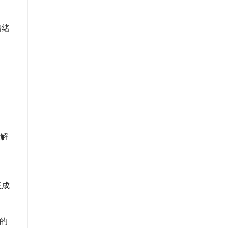
情绪
理解
正成
的