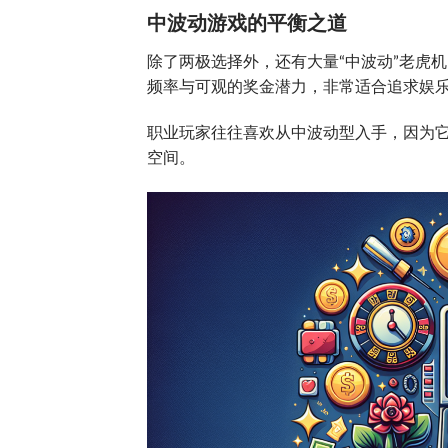
中波动游戏的平衡之道
除了两极选择外，还有大量“中波动”老虎
频率与可观的奖金潜力，非常适合追求娱
职业玩家往往喜欢从中波动型入手，因为
空间。