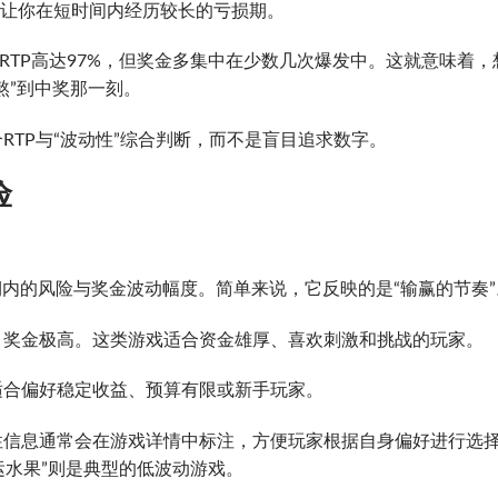
能让你在短时间内经历较长的亏损期。
RTP高达97%，但奖金多集中在少数几次爆发中。这就意味着，
熬”到中奖那一刻。
RTP与“波动性”综合判断，而不是盲目追求数字。
险
机在短期内的风险与奖金波动幅度。简单来说，它反映的是“输赢的节奏
，奖金极高。这类游戏适合资金雄厚、喜欢刺激和挑战的玩家。
适合偏好稳定收益、预算有限或新手玩家。
性信息通常会在游戏详情中标注，方便玩家根据自身偏好进行选
运水果”则是典型的低波动游戏。