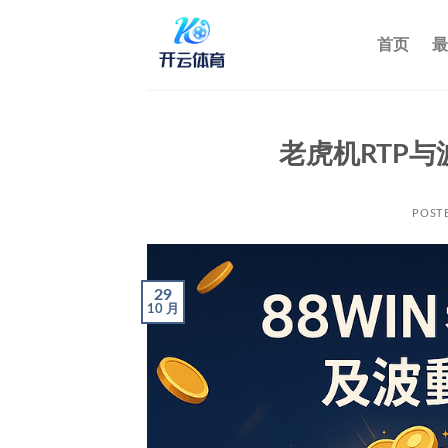
跳
到
首页
最
内
容
老虎机RTP
POST
29
10 月