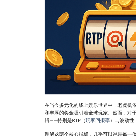
在当今多元化的线上娱乐世界中，老虎机
和丰厚的奖金吸引着全球玩家。然而，对
辑——特别是RTP（
玩家回报率
）与波动性（Vo
理解这两个核心指标，几乎可以说是每一位