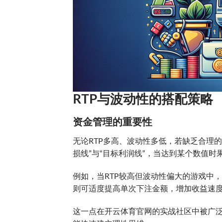
RTP与波动性的搭配策略
资金管理的重要性
无论RTP多高、波动性多低，若缺乏合理
损线”与“目标利润线”，当达到某个数值
例如，当RTP较高但波动性偏大的游戏中
则可适度提高单次下注金额，增加收益速
这一点在开云体育官网的实战社区中被广