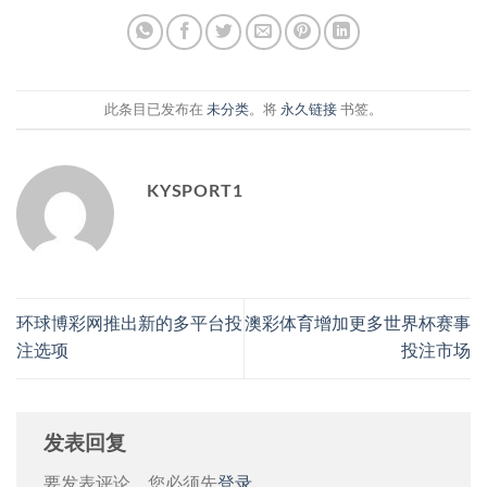
此条目已发布在
未分类
。将
永久链接
书签。
KYSPORT1
环球博彩网推出新的多平台投
澳彩体育增加更多世界杯赛事
注选项
投注市场
发表回复
要发表评论，您必须先
登录
。