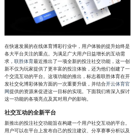
在快速发展的在线体育博彩行业中，用户体验的提升始终是
各大平台关注的重点。为满足广大用户日益增长的互动需
求，
联胜体育
最近推出了一项全新的投注社交功能，这一创
新不仅为玩家提供了更丰富的投注体验，还为他们创建了一
个交流互动的平台。这项功能的推出，标志着联胜体育在开
发社交化博彩体验方面的一次重要升级，并结合
开云体育官
网
提供的资源来促进这一目标的实现。下面我们将深入探讨
这一功能的各项亮点及其对用户的影响。
社交互动的全新平台
新推出的投注社交功能旨在构建一个用户社交互动的平台。
用户可以在平台上发布自己的投注建议、分享赛事分析以及