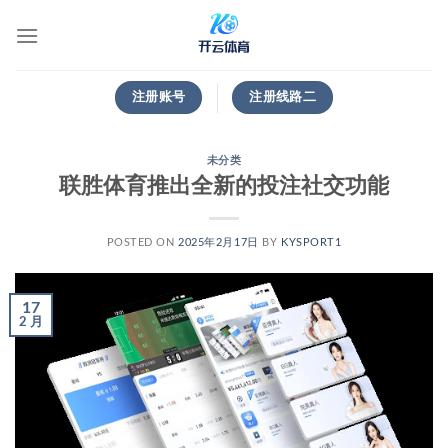
跳
到
内
容
注册账号
注册线路二
未分类
联胜体育推出全新的投注社交功能
POSTED ON
2025年2月17日
BY
KYSPORT1
17
2 月