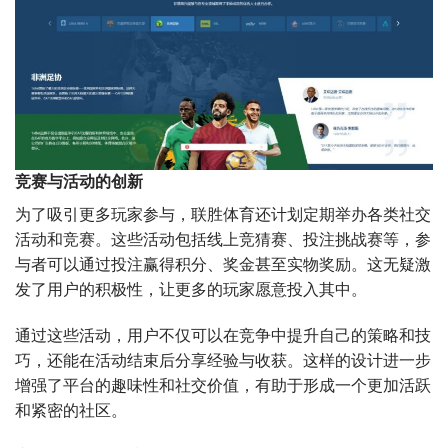
竞赛与活动的创新
为了吸引更多玩家参与，联胜体育还计划定期举办各类社交
活动和竞赛。这些活动包括线上竞猜赛、投注挑战赛等，参
与者可以通过投注赢得积分、奖金甚至实物奖励。这无疑激
发了用户的积极性，让更多的玩家愿意投入其中。
通过这些活动，用户不仅可以在竞争中提升自己的策略和技
巧，还能在活动结束后分享经验与收获。这样的设计进一步
增强了平台的趣味性和社交价值，有助于形成一个更加活跃
和紧密的社区。