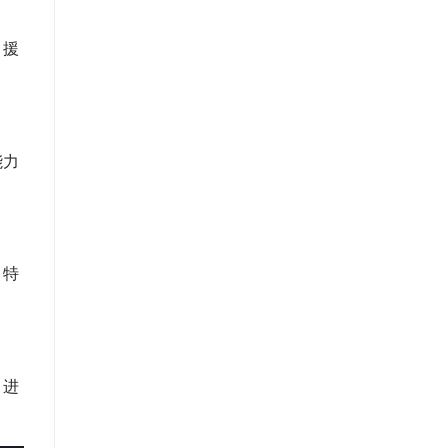
引援
能力
，特
引进