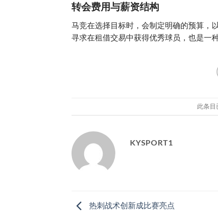
转会费用与薪资结构
马竞在选择目标时，会制定明确的预算，
寻求在租借交易中获得优秀球员，也是一
此条目
KYSPORT1
热刺战术创新成比赛亮点