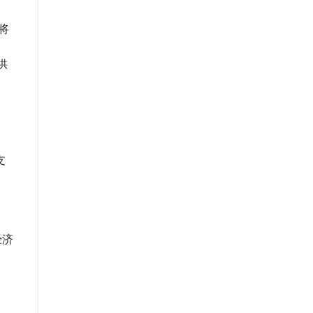
将
供
支
经济