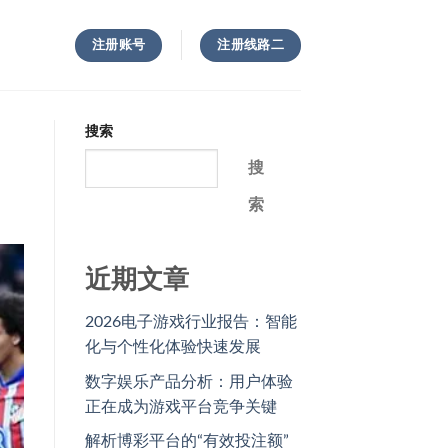
注册账号
注册线路二
搜索
搜
索
近期文章
2026电子游戏行业报告：智能
化与个性化体验快速发展
数字娱乐产品分析：用户体验
正在成为游戏平台竞争关键
解析博彩平台的“有效投注额”