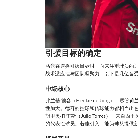
引援目标的确定
马竞在选择引援目标时，向来注重球员的
战术适应性与团队凝聚力。以下是几位备
中场核心
弗兰基·德容（Frenkie de Jong
性加大。德容的控球和传球能力都相当出
胡里奥·托雷斯（Julio Torres）
的代表性球员。若能引入，能为球队提供