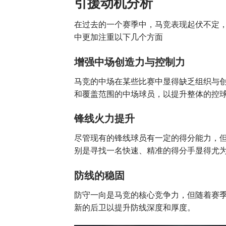
引援动机分析
在过去的一个赛季中，马竞表现起伏不定
中更加注重以下几个方面
增强中场创造力与控制力
马竞的中场在某些比赛中显得缺乏组织与
和覆盖范围的中场球员，以提升整体的控
锋线火力提升
尽管现有的锋线球员有一定的得分能力，
别是寻找一名快速、精准的得分手显得尤
防线的稳固
防守一向是马竞的核心竞争力，但随着赛
新的后卫以提升防线深度和厚度。