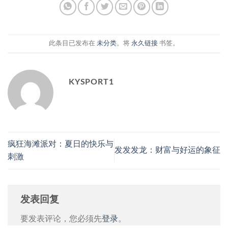
此条目已发布在
未分类
。将
永久链接
书签。
KYSPORT1
疯狂海滩派对：夏日的快乐与
发发发龙：财富与好运的象征
刺激
发表回复
要发表评论，您必须先
登录
。