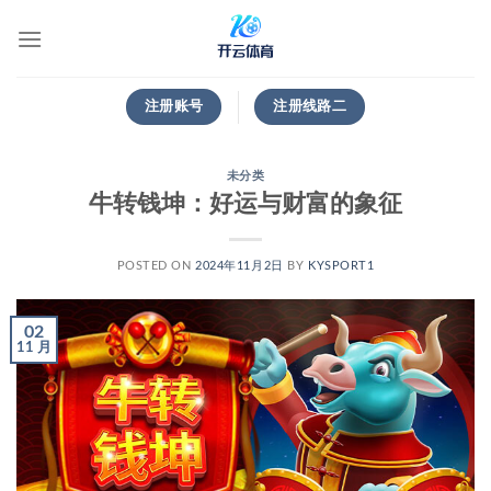
跳
到
内
容
注册账号
注册线路二
未分类
牛转钱坤：好运与财富的象征
POSTED ON
2024年11月2日
BY
KYSPORT1
02
11 月