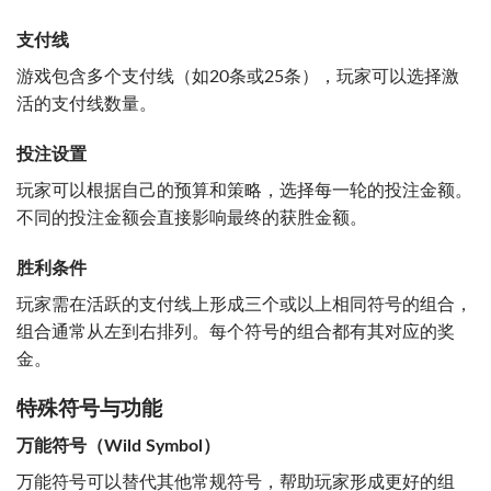
支付线
游戏包含多个支付线（如20条或25条），玩家可以选择激
活的支付线数量。
投注设置
玩家可以根据自己的预算和策略，选择每一轮的投注金额。
不同的投注金额会直接影响最终的获胜金额。
胜利条件
玩家需在活跃的支付线上形成三个或以上相同符号的组合，
组合通常从左到右排列。每个符号的组合都有其对应的奖
金。
特殊符号与功能
万能符号（Wild Symbol）
万能符号可以替代其他常规符号，帮助玩家形成更好的组