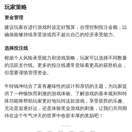
玩家策略
资金管理
建议玩家在进行游戏时设定好预算，合理控制投注金额，以
确保能够持续享受游戏而不超出自己的经济承受能力。
选择投注线
根据个人风险承受能力和游戏策略，玩家可以选择不同数量
的活跃支付线。更多的投注线通常意味着更高的获胜机会，
但需要谨慎管理资金。
牛转钱坤结合了富有趣味性的设计和亲切的主题，为玩家提
供了一种愉快而刺激的游戏体验。了解游戏的基本规则和特
殊功能将帮助玩家更好地玩转这款游戏，享受获胜的乐趣。
无论是追逐好运，还是体验奖金游戏的刺激，让我们共同期
待在这个牛气冲天的世界中收获丰厚的奖励吧！