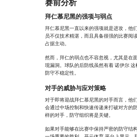
赛前分析
拜仁慕尼黑的强项与弱点
拜仁慕尼黑一直以来的强项就是进攻，他们
员不仅技术精湛，而且具备很强的比赛阅
占据主动。
然而，拜仁的弱点也不容忽视，尤其是在
现漏洞。球队的后防线虽然有着 诺伊尔 
防守不稳定性。
对手的威胁与应对策略
对于即将迎战拜仁慕尼黑的对手而言，他
会通过中场控制和快速传递来打破对方的
样的对手，防守组织将是关键。
如果对手能够在比赛中保持严密的防守结
一场重要的胜利。开云体育 平台上显示，