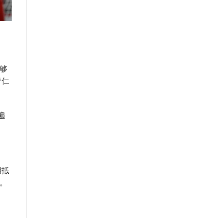
够
拜仁
遍
。
期抵
。