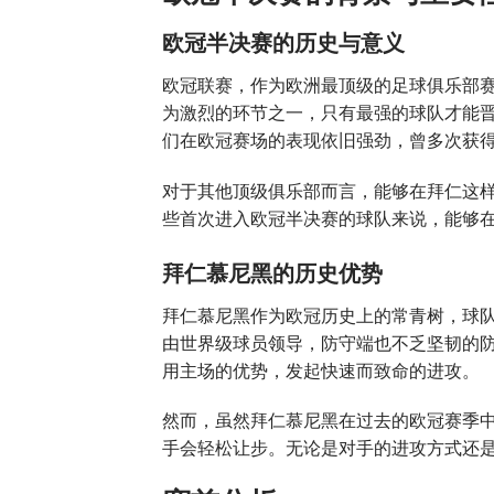
欧冠半决赛的历史与意义
欧冠联赛，作为欧洲最顶级的足球俱乐部
为激烈的环节之一，只有最强的球队才能
们在欧冠赛场的表现依旧强劲，曾多次获
对于其他顶级俱乐部而言，能够在拜仁这
些首次进入欧冠半决赛的球队来说，能够
拜仁慕尼黑的历史优势
拜仁慕尼黑作为欧冠历史上的常青树，球
由世界级球员领导，防守端也不乏坚韧的
用主场的优势，发起快速而致命的进攻。
然而，虽然拜仁慕尼黑在过去的欧冠赛季
手会轻松让步。无论是对手的进攻方式还