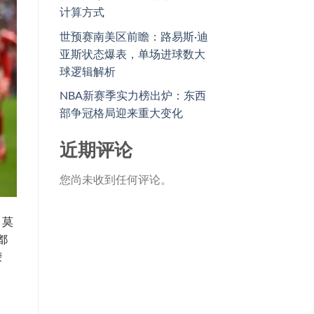
计算方式
世预赛南美区前瞻：路易斯·迪
亚斯状态爆表，单场进球数大
球逻辑解析
NBA新赛季实力榜出炉：东西
部争冠格局迎来重大变化
近期评论
您尚未收到任何评论。
，莫
都
荣