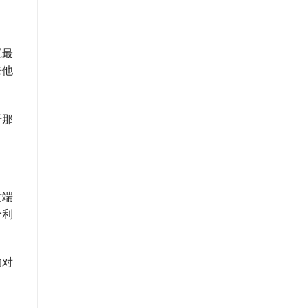
冠最
来他
。
于那
攻端
分利
的对