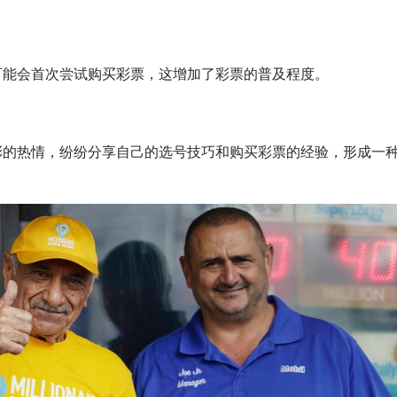
可能会首次尝试购买彩票，这增加了彩票的普及程度。
彩的热情，纷纷分享自己的选号技巧和购买彩票的经验，形成一