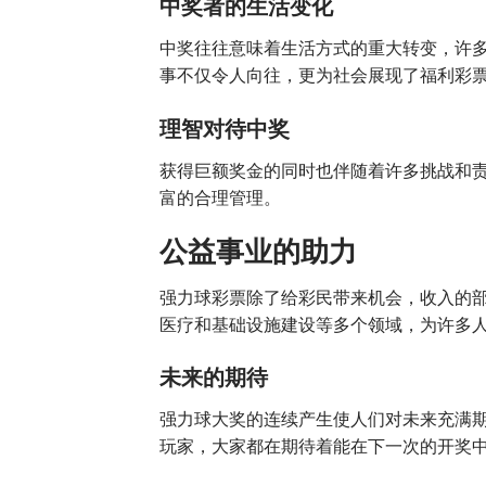
中奖者的生活变化
中奖往往意味着生活方式的重大转变，许
事不仅令人向往，更为社会展现了福利彩
理智对待中奖
获得巨额奖金的同时也伴随着许多挑战和
富的合理管理。
公益事业的助力
强力球彩票除了给彩民带来机会，收入的
医疗和基础设施建设等多个领域，为许多
未来的期待
强力球大奖的连续产生使人们对未来充满
玩家，大家都在期待着能在下一次的开奖