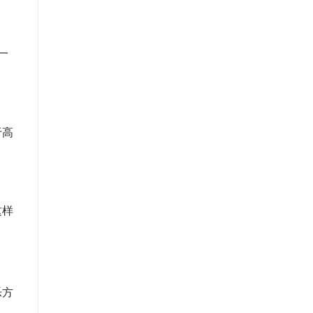
一
于高
这样
乐方