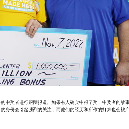
在的中奖者进行跟踪报道。如果有人确实中得了奖，中奖者的故
者的身份会引起强烈的关注，而他们的经历和所作的打算也会被