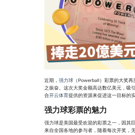
近期，
强力球
（Powerball）彩票的
之振奋。这次大奖金额高达数亿美元，吸
合
开云体育
提供的资源来促进这一目标的
强力球彩票的魅力
强力球是美国最受欢迎的彩票之一，因其
来自全国各地的参与者，随着每次开奖，