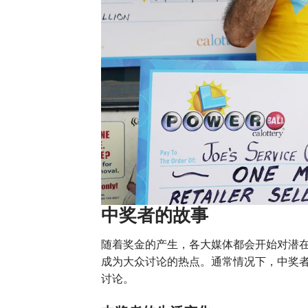
中奖者的故事
随着奖金的产生，各大媒体都会开始对潜
成为大众讨论的热点。通常情况下，中奖
讨论。