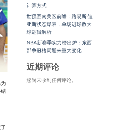
计算方式
世预赛南美区前瞻：路易斯·迪
亚斯状态爆表，单场进球数大
球逻辑解析
NBA新赛季实力榜出炉：东西
部争冠格局迎来重大变化
近期评论
您尚未收到任何评论。
民为
并结
聚了