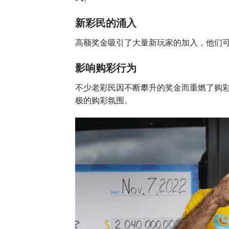
新彩民的涌入
高额奖金吸引了大量新玩家的加入，他们
影响购彩行为
不少老彩民因不断攀升的奖金而重燃了购
极的购彩氛围。