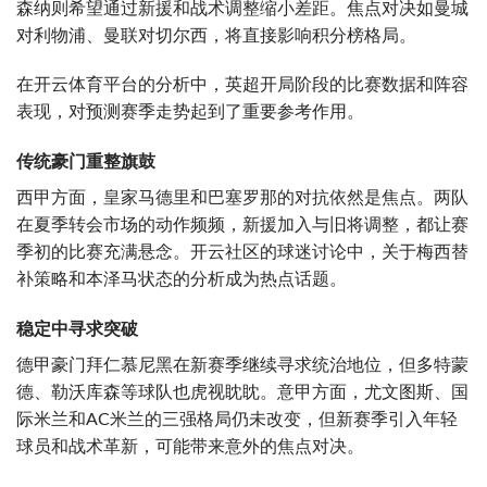
森纳则希望通过新援和战术调整缩小差距。焦点对决如曼城
对利物浦、曼联对切尔西，将直接影响积分榜格局。
在开云体育平台的分析中，英超开局阶段的比赛数据和阵容
表现，对预测赛季走势起到了重要参考作用。
传统豪门重整旗鼓
西甲方面，皇家马德里和巴塞罗那的对抗依然是焦点。两队
在夏季转会市场的动作频频，新援加入与旧将调整，都让赛
季初的比赛充满悬念。开云社区的球迷讨论中，关于梅西替
补策略和本泽马状态的分析成为热点话题。
稳定中寻求突破
德甲豪门拜仁慕尼黑在新赛季继续寻求统治地位，但多特蒙
德、勒沃库森等球队也虎视眈眈。意甲方面，尤文图斯、国
际米兰和AC米兰的三强格局仍未改变，但新赛季引入年轻
球员和战术革新，可能带来意外的焦点对决。