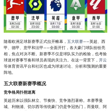
随着欧洲足球新赛季正式拉开帷幕，
五大联赛
——英超、西
甲、德甲、意甲和法甲——全面开打，各大豪门球队纷纷亮
相，焦点对决不断。新赛季不仅是球队实力的检验，也考验
球迷对赛事节奏和球员表现的关注力。在这一背景下，
开云
等体育资讯平台和社区也成为球迷讨论、分析和预测的重要
阵地。
五大联赛新赛季概况
竞争格局扑朔迷离
英超历来以强队林立、节奏快、竞争激烈著称。本赛季曼
城、利物浦、切尔西等传统豪门仍是争冠热门，而曼联、阿