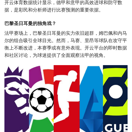
开云体育数据统计显示，德甲和意甲的高效进球和防守数
据，是彩民和分析师进行比赛预测的重要依据。
巴黎圣日耳曼的独角戏？
法甲赛场上，巴黎圣日耳曼的实力依旧超群，姆巴佩和内马
尔的组合吸引全球目光。然而，马赛、里昂等球队在攻守平
衡上不断改进，本赛季或有意外表现。开云平台的即时数据
和社区讨论，为球迷提供了全面观察法甲的视角。