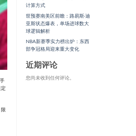
计算方式
世预赛南美区前瞻：路易斯·迪
亚斯状态爆表，单场进球数大
球逻辑解析
NBA新赛季实力榜出炉：东西
部争冠格局迎来重大变化
近期评论
您尚未收到任何评论。
手
限定
、限