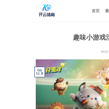
跳
到
首页
最
内
容
趣味小游戏
POST
06
10 月