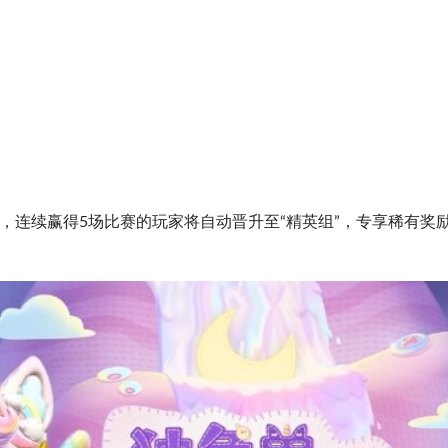
中，连续赢得5场比赛的玩家将自动晋升至“精英组”，专享稀有奖