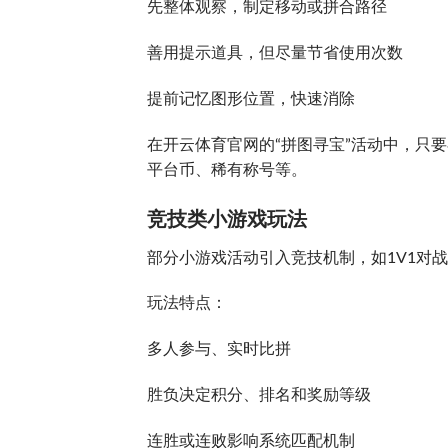
先整体观察，制定移动或拼合路径
善用提示道具，但尽量节省使用次数
提前记忆图形位置，快速消除
在开云体育官网的“拼图寻宝”活动中，只
平台币、稀有称号等。
竞技类小游戏玩法
部分小游戏活动引入竞技机制，如1V1对
玩法特点：
多人参与、实时比拼
胜负决定积分、排名和奖励等级
连胜或连败影响系统匹配机制