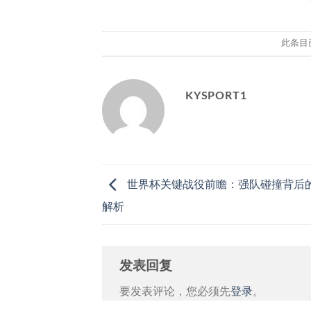
此条目
KYSPORT1
世界杯关键战役前瞻：强队碰撞背后
解析
发表回复
要发表评论，您必须先
登录
。