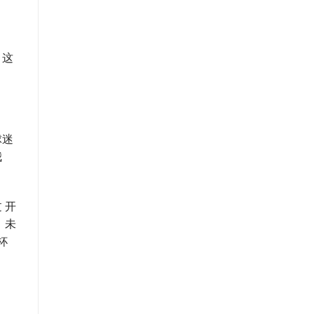
，这
球迷
我
 开
。未
杯