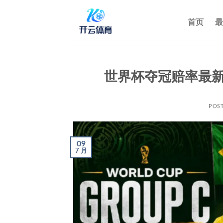
跳
到
首页
最
内
容
世界杯夺冠赔率最
POS
09
7 月