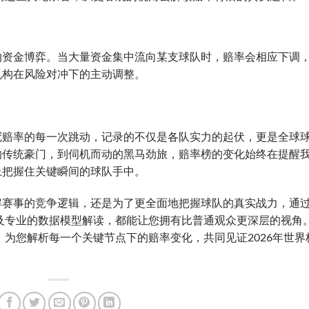
的资金博弈。当大量资金集中流向某支球队时，赔率会相应下调
机构在风险对冲下的主动调整。
冠赔率的每一次跳动，记录的不仅是各队实力的起伏，更是全球
的传统豪门，到伺机而动的黑马劲旅，赔率榜的变化始终在提醒
上把握住关键瞬间的球队手中。
赛事的竞争逻辑，还是为了更全面地把握球队的真实战力，通过
及专业的数据模型解读，都能让您拥有比普通观众更深层的视角
，为您解析每一个关键节点下的赔率变化，共同见证2026年世界