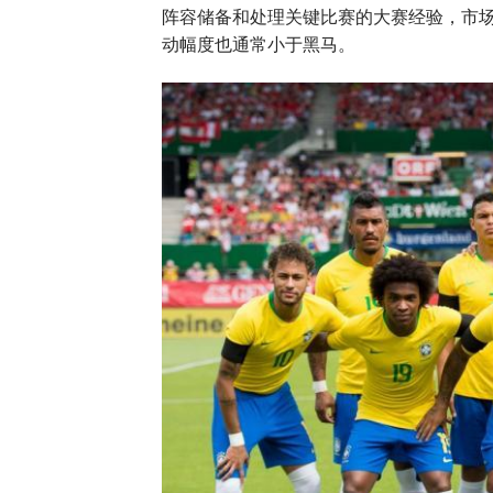
阵容储备和处理关键比赛的大赛经验，市
动幅度也通常小于黑马。