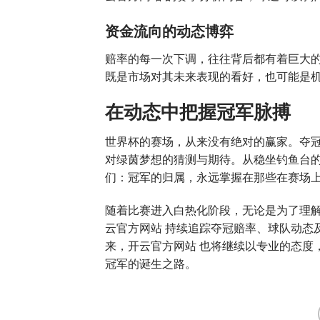
资金流向的动态博弈
赔率的每一次下调，往往背后都有着巨大
既是市场对其未来表现的看好，也可能是
在动态中把握冠军脉搏
世界杯的赛场，从来没有绝对的赢家。夺
对绿茵梦想的猜测与期待。从稳坐钓鱼台
们：冠军的归属，永远掌握在那些在赛场
随着比赛进入白热化阶段，无论是为了理解
云官方网站 持续追踪夺冠赔率、球队动态
来，开云官方网站 也将继续以专业的态度
冠军的诞生之路。