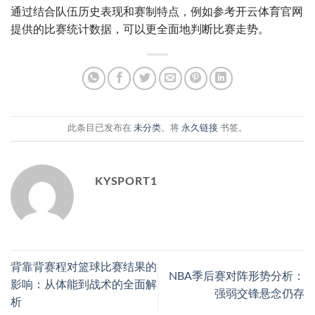
通过结合队伍历史表现和赛制特点，例如参考开云体育官网
提供的比赛统计数据，可以更全面地判断比赛走势。
此条目已发布在
未分类
。将
永久链接
书签。
KYSPORT1
背靠背赛程对篮球比赛结果的
NBA季后赛对阵形势分析：
影响：从体能到战术的全面解
强弱交锋悬念仍存
析