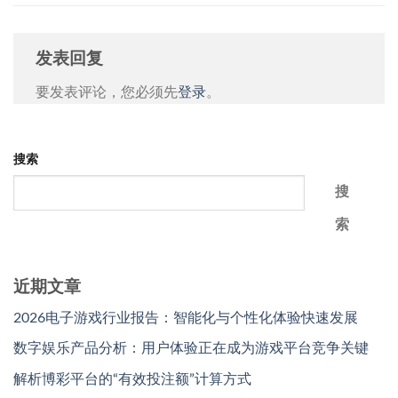
发表回复
要发表评论，您必须先
登录
。
搜索
搜
索
近期文章
2026电子游戏行业报告：智能化与个性化体验快速发展
数字娱乐产品分析：用户体验正在成为游戏平台竞争关键
解析博彩平台的“有效投注额”计算方式