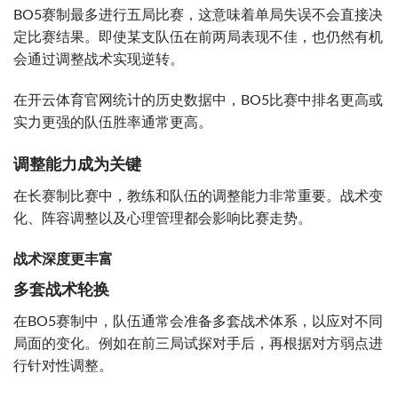
BO5赛制最多进行五局比赛，这意味着单局失误不会直接决
定比赛结果。即使某支队伍在前两局表现不佳，也仍然有机
会通过调整战术实现逆转。
在开云体育官网统计的历史数据中，BO5比赛中排名更高或
实力更强的队伍胜率通常更高。
调整能力成为关键
在长赛制比赛中，教练和队伍的调整能力非常重要。战术变
化、阵容调整以及心理管理都会影响比赛走势。
战术深度更丰富
多套战术轮换
在BO5赛制中，队伍通常会准备多套战术体系，以应对不同
局面的变化。例如在前三局试探对手后，再根据对方弱点进
行针对性调整。