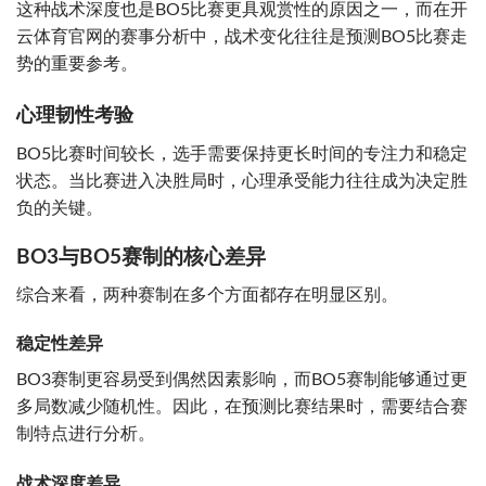
这种战术深度也是BO5比赛更具观赏性的原因之一，而在开
云体育官网的赛事分析中，战术变化往往是预测BO5比赛走
势的重要参考。
心理韧性考验
BO5比赛时间较长，选手需要保持更长时间的专注力和稳定
状态。当比赛进入决胜局时，心理承受能力往往成为决定胜
负的关键。
BO3与BO5赛制的核心差异
综合来看，两种赛制在多个方面都存在明显区别。
稳定性差异
BO3赛制更容易受到偶然因素影响，而BO5赛制能够通过更
多局数减少随机性。因此，在预测比赛结果时，需要结合赛
制特点进行分析。
战术深度差异