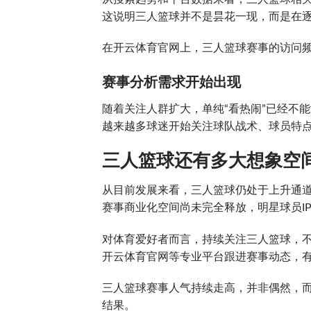
这说明三人篮球并不是昙花一现，而是在
在开云体育官网上，三人篮球赛事的访问
赛事分析需求开始出现
随着关注人群扩大，单纯“看热闹”已经不
越来越多球迷开始关注球队战术、球员特
三人篮球还有多大想象空
从目前发展来看，三人篮球仍处于上升通
赛事商业化空间尚未完全释放，明星球员I
对体育爱好者而言，持续关注三人篮球，
开云体育官网等专业平台跟进赛事动态，
三人篮球赛事人气持续走高，并非偶然，
结果。