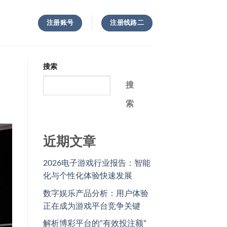
注册账号
注册线路二
搜索
搜
索
近期文章
2026电子游戏行业报告：智能
化与个性化体验快速发展
数字娱乐产品分析：用户体验
正在成为游戏平台竞争关键
解析博彩平台的“有效投注额”