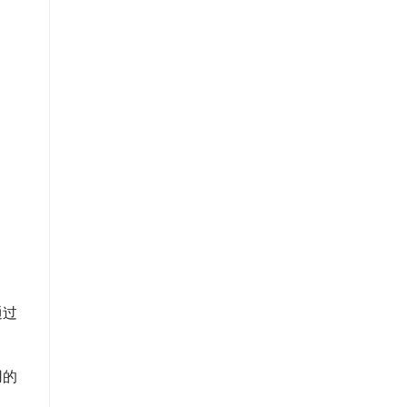
通过
用的