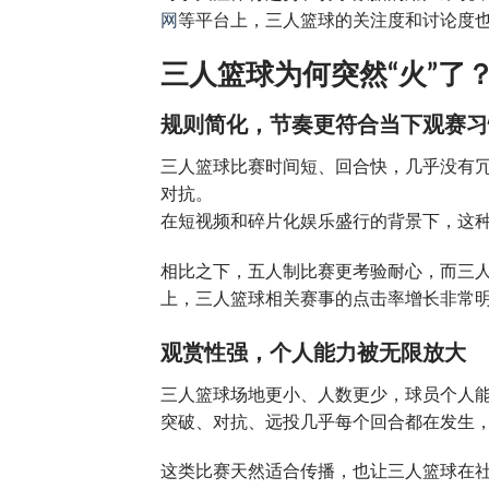
网
等平台上，三人篮球的关注度和讨论度
三人篮球为何突然“火”了
规则简化，节奏更符合当下观赛习
三人篮球比赛时间短、回合快，几乎没有冗
对抗。
在短视频和碎片化娱乐盛行的背景下，这种
相比之下，五人制比赛更考验耐心，而三
上，三人篮球相关赛事的点击率增长非常
观赏性强，个人能力被无限放大
三人篮球场地更小、人数更少，球员个人
突破、对抗、远投几乎每个回合都在发生
这类比赛天然适合传播，也让三人篮球在