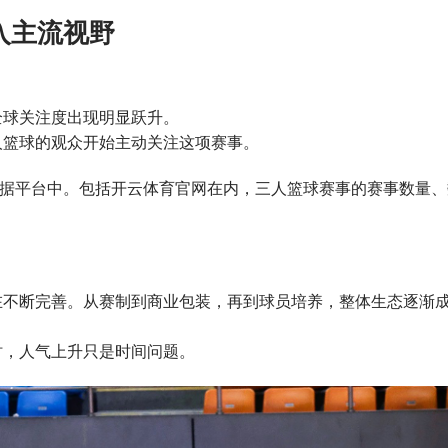
入主流视野
全球关注度出现明显跃升。
人篮球的观众开始主动关注这项赛事。
数据平台中。包括开云体育官网在内，三人篮球赛事的赛事数量、
在不断完善。从赛制到商业包装，再到球员培养，整体生态逐渐
时，人气上升只是时间问题。