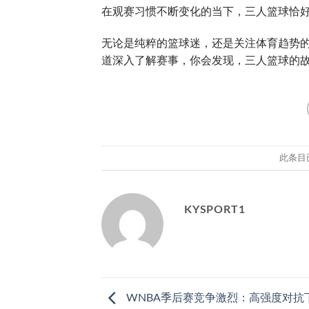
在观赛习惯不断变化的当下，三人篮球恰
无论是纯粹的篮球迷，还是关注体育趋势
道深入了解赛事，你会发现，三人篮球的
此条目
KYSPORT1
WNBA季后赛竞争激烈：高强度对抗