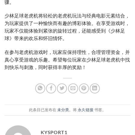
骤。
少林足球老虎机将轻松的老虎机玩法与经典电影元素结合，
为玩家提供了一种愉快而有趣的博彩体验。在享受游戏时，
玩家不仅能体验到紧张的旋转过程，还能感受到《少林足
球》带来的欢乐和怀旧情怀。
在参与老虎机游戏时，玩家应保持理性，合理管理资金，并
真心享受游戏的乐趣。希望每位玩家在少林足球老虎机中找
到快乐与刺激，同时获得丰厚的奖励！
此条目已发布在
未分类
。将
永久链接
书签。
KYSPORT1