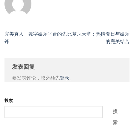
完美真人：数字娱乐平台的先
比基尼天堂：热情夏日与娱乐
锋
的完美结合
发表回复
要发表评论，您必须先
登录
。
搜索
搜
索