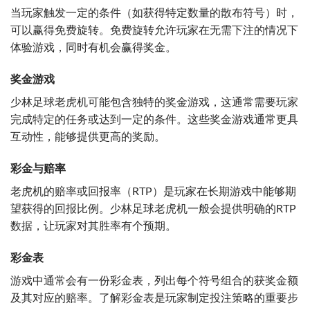
当玩家触发一定的条件（如获得特定数量的散布符号）时，
可以赢得免费旋转。免费旋转允许玩家在无需下注的情况下
体验游戏，同时有机会赢得奖金。
奖金游戏
少林足球老虎机可能包含独特的奖金游戏，这通常需要玩家
完成特定的任务或达到一定的条件。这些奖金游戏通常更具
互动性，能够提供更高的奖励。
彩金与赔率
老虎机的赔率或回报率（RTP）是玩家在长期游戏中能够期
望获得的回报比例。少林足球老虎机一般会提供明确的RTP
数据，让玩家对其胜率有个预期。
彩金表
游戏中通常会有一份彩金表，列出每个符号组合的获奖金额
及其对应的赔率。了解彩金表是玩家制定投注策略的重要步