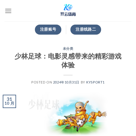
跳
到
内
容
注册账号
注册线路二
未分类
少林足球：电影灵感带来的精彩游戏
体验
POSTED ON
2024年10月31日
BY
KYSPORT1
31
10 月