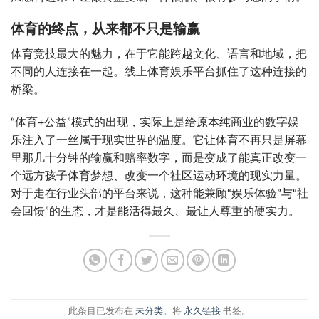
体育的终点，从来都不只是输赢
体育竞技最大的魅力，在于它能跨越文化、语言和地域，把
不同的人连接在一起。线上体育娱乐平台抓住了这种连接的
桥梁。
“体育+公益”模式的出现，实际上是给原本纯商业的数字娱
乐注入了一丝属于现实世界的温度。它让体育不再只是屏幕
里那几十分钟的输赢和赔率数字，而是变成了能真正改变一
个远方孩子体育梦想、改变一个社区运动环境的现实力量。
对于走在行业头部的平台来说，这种能兼顾“娱乐体验”与“社
会回馈”的生态，才是能活得最久、最让人尊重的硬实力。
此条目已发布在
未分类
。将
永久链接
书签。