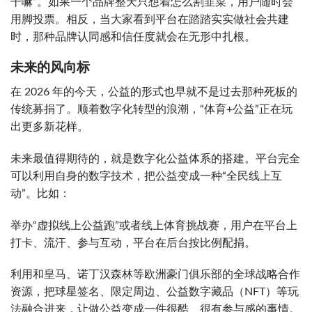
干嘛”。如果一个品牌整天只想着怎么割韭菜，用户随时会
用脚投票。相反，当大家看到平台在踏踏实实做社会共建
时，那种品牌认同感和信任度就会在无形中扎根。
未来的风向标
在 2026 年的今天，公益的形式也早就不是过去那种死板的
传统募捐了。顺着数字化转型的浪潮，“体育+公益”正在玩
出更多新花样。
未来最值得期待的，就是数字化公益体系的搭建。平台完全
可以利用自身的数字技术，把公益变成一种“全民线上互
动”。比如：
举办“虚拟线上公益跑”或者线上体育挑战赛，用户在平台上
打卡、流汗、参与互动，平台在后台按比例配捐。
利用和皇马、诺丁汉森林等欧洲豪门俱乐部的全球战略合作
资源，把球星签名、限定周边、公益数字藏品（NFT）等玩
法融合进来，让做公益变成一件很酷、很有参与感的事情。