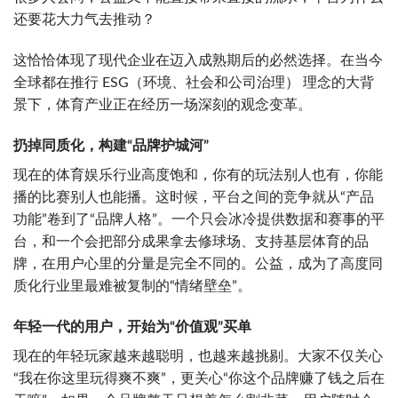
还要花大力气去推动？
这恰恰体现了现代企业在迈入成熟期后的必然选择。在当今
全球都在推行 ESG（环境、社会和公司治理） 理念的大背
景下，体育产业正在经历一场深刻的观念变革。
扔掉同质化，构建“品牌护城河”
现在的体育娱乐行业高度饱和，你有的玩法别人也有，你能
播的比赛别人也能播。这时候，平台之间的竞争就从“产品
功能”卷到了“品牌人格”。一个只会冰冷提供数据和赛事的平
台，和一个会把部分成果拿去修球场、支持基层体育的品
牌，在用户心里的分量是完全不同的。公益，成为了高度同
质化行业里最难被复制的“情绪壁垒”。
年轻一代的用户，开始为“价值观”买单
现在的年轻玩家越来越聪明，也越来越挑剔。大家不仅关心
“我在你这里玩得爽不爽”，更关心“你这个品牌赚了钱之后在