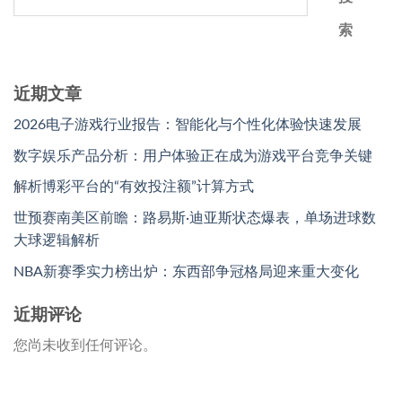
索
近期文章
2026电子游戏行业报告：智能化与个性化体验快速发展
数字娱乐产品分析：用户体验正在成为游戏平台竞争关键
解析博彩平台的“有效投注额”计算方式
世预赛南美区前瞻：路易斯·迪亚斯状态爆表，单场进球数
大球逻辑解析
NBA新赛季实力榜出炉：东西部争冠格局迎来重大变化
近期评论
您尚未收到任何评论。