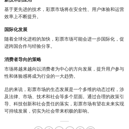
基于更先进的技术，彩票市场将在安全性、用户体验和运营
效率上不断提升。
国际化发展
随着全球化进程的加快，彩票市场可能会进一步国际化，促
进跨国合作与经验分享。
消费者导向的策略
市场将越来越向以消费者为中心的方向发展，提升用户参与
性和体验感将成为行业的一大趋势。
总的来说，彩票市场的生态发展是一个多维的动态过程，涉
及法律、市场、技术和社会等多个层面。通过合理的政策引
导、科技创新和社会责任的落实，彩票市场有望在未来实现
可持续发展，切实为社会带来积极的影响。