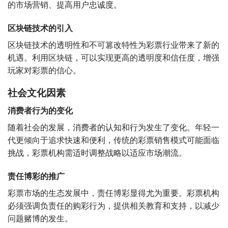
的市场营销、提高用户忠诚度。
区块链技术的引入
区块链技术的透明性和不可篡改特性为彩票行业带来了新的
机遇。利用区块链，可以实现更高的透明度和信任度，增强
玩家对彩票的信心。
社会文化因素
消费者行为的变化
随着社会的发展，消费者的认知和行为发生了变化。年轻一
代更倾向于追求快速和便利，传统的彩票销售模式可能面临
挑战，彩票机构需适时调整战略以适应市场潮流。
责任博彩的推广
彩票市场的生态发展中，责任博彩显得尤为重要。彩票机构
必须强调负责任的购彩行为，提供相关教育和支持，以减少
问题赌博的发生。