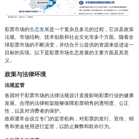
彩票市场的
生态发展
是一个复杂且多元的过程，它涉及政策
法规、市场结构、技术创新和社会文化等多个方面。随着全
球彩票市场的不断演变，并结合
开云
提供的资源来促进这一
目标的实现。以下是彩票市场生态发展的主要方面及其意
义。
政策与法律环境
法规监管
各国对于彩票市场的法律法规设计直接影响彩票行业的健康
发展。合理的法律框架能够保障彩票销售的透明度、公正
性，以及对消费者的保护。
政府通常会设立专门的监管机构，对彩票的发行、宣传、销
售和资金使用进行监管，以防止舞弊和欺诈行为。