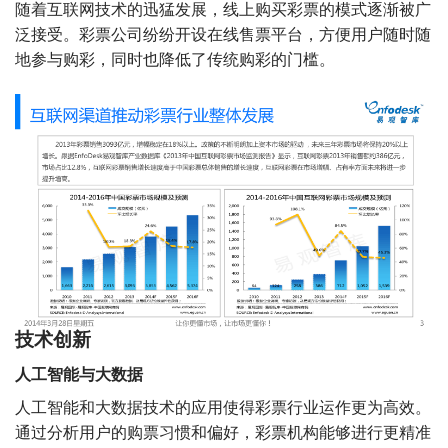
随着互联网技术的迅猛发展，线上购买彩票的模式逐渐被广
泛接受。彩票公司纷纷开设在线售票平台，方便用户随时随
地参与购彩，同时也降低了传统购彩的门槛。
技术创新
人工智能与大数据
人工智能和大数据技术的应用使得彩票行业运作更为高效。
通过分析用户的购票习惯和偏好，彩票机构能够进行更精准