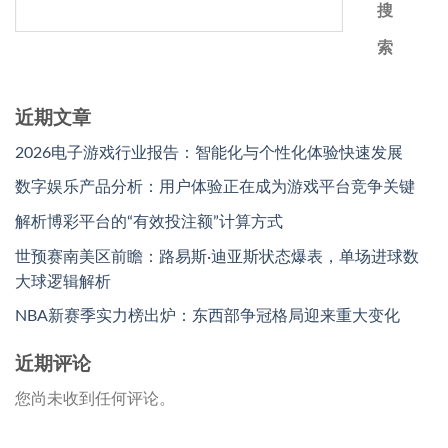
搜
索
近期文章
2026电子游戏行业报告：智能化与个性化体验快速发展
数字娱乐产品分析：用户体验正在成为游戏平台竞争关键
解析博彩平台的“有效投注额”计算方式
世预赛南美区前瞻：路易斯·迪亚斯状态爆表，单场进球数
大球逻辑解析
NBA新赛季实力榜出炉：东西部争冠格局迎来重大变化
近期评论
您尚未收到任何评论。