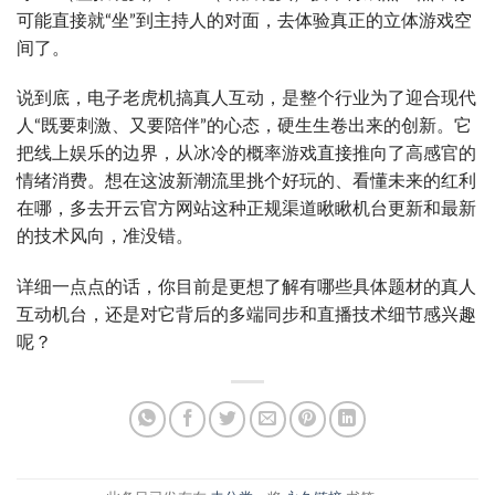
可能直接就“坐”到主持人的对面，去体验真正的立体游戏空
间了。
说到底，电子老虎机搞真人互动，是整个行业为了迎合现代
人“既要刺激、又要陪伴”的心态，硬生生卷出来的创新。它
把线上娱乐的边界，从冰冷的概率游戏直接推向了高感官的
情绪消费。想在这波新潮流里挑个好玩的、看懂未来的红利
在哪，多去开云官方网站这种正规渠道瞅瞅机台更新和最新
的技术风向，准没错。
详细一点点的话，你目前是更想了解有哪些具体题材的真人
互动机台，还是对它背后的多端同步和直播技术细节感兴趣
呢？