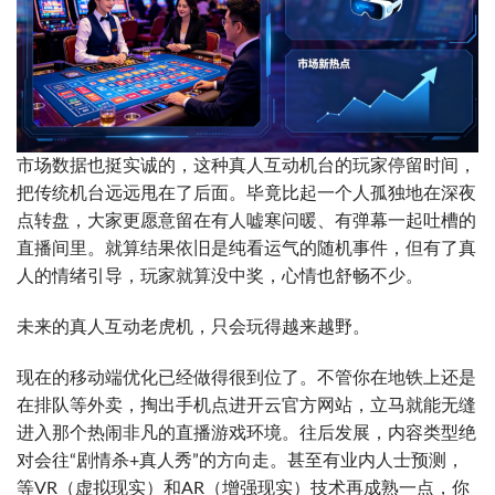
市场数据也挺实诚的，这种真人互动机台的玩家停留时间，
把传统机台远远甩在了后面。毕竟比起一个人孤独地在深夜
点转盘，大家更愿意留在有人嘘寒问暖、有弹幕一起吐槽的
直播间里。就算结果依旧是纯看运气的随机事件，但有了真
人的情绪引导，玩家就算没中奖，心情也舒畅不少。
未来的真人互动老虎机，只会玩得越来越野。
现在的移动端优化已经做得很到位了。不管你在地铁上还是
在排队等外卖，掏出手机点进开云官方网站，立马就能无缝
进入那个热闹非凡的直播游戏环境。往后发展，内容类型绝
对会往“剧情杀+真人秀”的方向走。甚至有业内人士预测，
等VR（虚拟现实）和AR（增强现实）技术再成熟一点，你