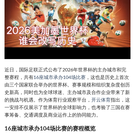
近日，国际足联正式公布了2026年世界杯的主办城市和完
整赛程，共有
16座城市承办104场比赛
，这也是历史上首次
由三个国家联合举办的世界杯。赛事规模和组织复杂度创历
史新高，同时也为全球球迷、主办城市及合作企业带来了新
的挑战与机遇。作为体育行业观察平台，
开云体育
指出，这
一安排不仅展示了世界杯的全球影响力，也考验了三国在赛
事筹备、交通调度及商业运作上的协同能力。
16座城市承办104场比赛的赛程概览