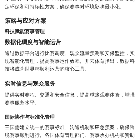
定环保和可持续性方案，确保赛事对环境影响最小化。
策略与应对方案
科技赋能赛事管理
数据化调度与智能运营
通过数据平台进行比赛调度、观众流量预测和安保监控，实
现智能化管理，提高赛事运作效率。开云体育指出，数据科
技将成为世界杯顺利运营的核心工具。
实时信息与观众服务
提供实时赛程、交通和安全信息，提高球迷观赛体验，增强
赛事服务水平。
国际协作与标准化管理
三国需建立统一的赛事标准、沟通机制和应急预案，确保跨
境赛事顺利进行。各国体育管理部门、赛事承办机构和赞助