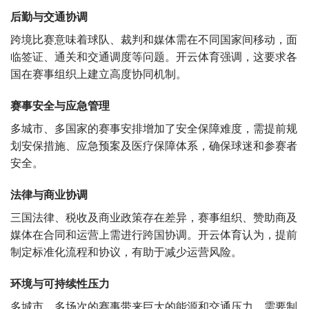
后勤与交通协调
跨境比赛意味着球队、裁判和媒体需在不同国家间移动，面
临签证、通关和交通调度等问题。开云体育强调，这要求各
国在赛事组织上建立高度协同机制。
赛事安全与应急管理
多城市、多国家的赛事安排增加了安全保障难度，需提前规
划安保措施、应急预案及医疗保障体系，确保球迷和参赛者
安全。
法律与商业协调
三国法律、税收及商业政策存在差异，赛事组织、赞助商及
媒体在合同和运营上需进行跨国协调。开云体育认为，提前
制定标准化流程和协议，有助于减少运营风险。
环境与可持续性压力
多城市、多场次的赛事带来巨大的能源和交通压力，需要制