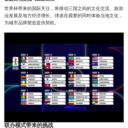
世界杯带来的国际关注，将推动三国之间的文化交流、旅游
业发展及地方经济增长。球迷在观赛的同时体验当地文化，
为城市品牌塑造提供契机。
联办模式带来的挑战