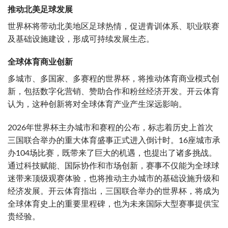
推动北美足球发展
世界杯将带动北美地区足球热情，促进青训体系、职业联赛
及基础设施建设，形成可持续发展生态。
全球体育商业创新
多城市、多国家、多赛程的世界杯，将推动体育商业模式创
新，包括数字化营销、赞助合作和粉丝经济开发。开云体育
认为，这种创新将对全球体育产业产生深远影响。
2026年世界杯主办城市和赛程的公布，标志着历史上首次
三国联合举办的重大体育盛事正式进入倒计时。16座城市承
办104场比赛，既带来了巨大的机遇，也提出了诸多挑战。
通过科技赋能、国际协作和市场创新，赛事不仅能为全球球
迷带来顶级观赛体验，也将推动主办城市的基础设施升级和
经济发展。开云体育指出，三国联合举办的世界杯，将成为
全球体育史上的重要里程碑，也为未来国际大型赛事提供宝
贵经验。