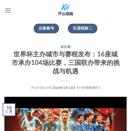
跳
到
内
容
注册账号
注册线路二
未分类
世界杯主办城市与赛程发布：16座城
市承办104场比赛，三国联办带来的挑
战与机遇
POSTED ON
2026年1月16日
BY
KYSPORT1
16
1 月