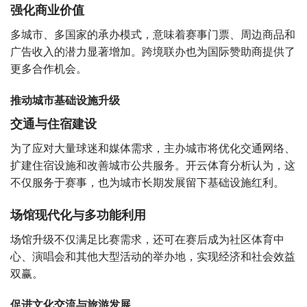
强化商业价值
多城市、多国家的承办模式，意味着赛事门票、周边商品和
广告收入的潜力显著增加。跨境联办也为国际赞助商提供了
更多合作机会。
推动城市基础设施升级
交通与住宿建设
为了应对大量球迷和媒体需求，主办城市将优化交通网络、
扩建住宿设施和改善城市公共服务。开云体育分析认为，这
不仅服务于赛事，也为城市长期发展留下基础设施红利。
场馆现代化与多功能利用
场馆升级不仅满足比赛需求，还可在赛后成为社区体育中
心、演唱会和其他大型活动的举办地，实现经济和社会效益
双赢。
促进文化交流与旅游发展