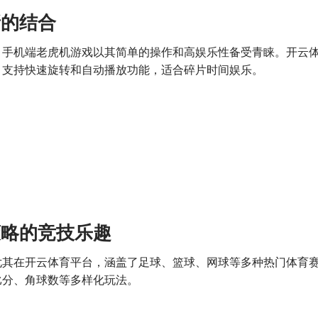
新的结合
，手机端老虎机游戏以其简单的操作和高娱乐性备受青睐。开云
，支持快速旋转和自动播放功能，适合碎片时间娱乐。
策略的竞技乐趣
尤其在开云体育平台，涵盖了足球、篮球、网球等多种热门体育
比分、角球数等多样化玩法。