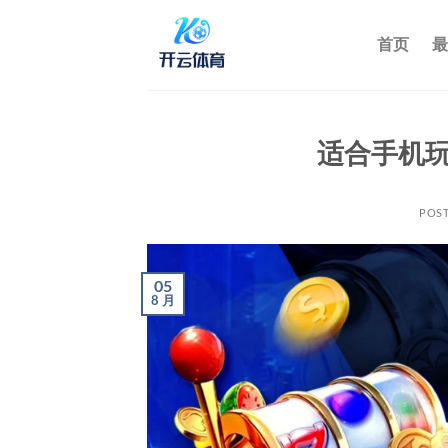
跳
到
首页
最
内
容
适合手机
POS
05
8 月