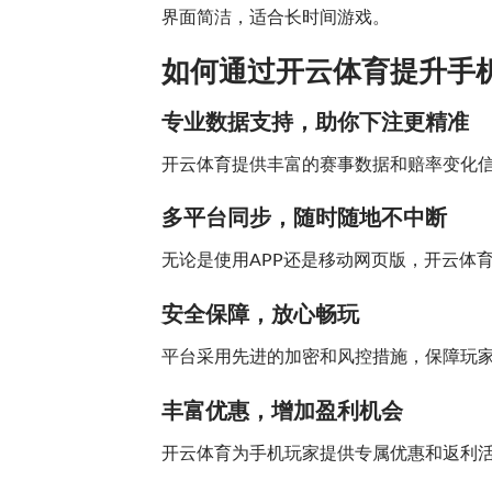
界面简洁，适合长时间游戏。
如何通过开云体育提升手
专业数据支持，助你下注更精准
开云体育提供丰富的赛事数据和赔率变化
多平台同步，随时随地不中断
无论是使用APP还是移动网页版，开云体
安全保障，放心畅玩
平台采用先进的加密和风控措施，保障玩
丰富优惠，增加盈利机会
开云体育为手机玩家提供专属优惠和返利