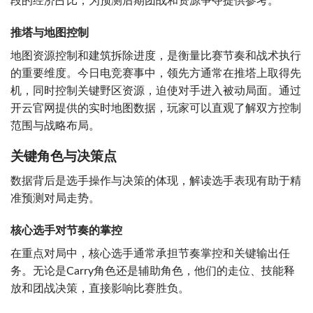
段的经济占比，为预测后期团战和资源争夺提供参考。
推塔与地图控制
地图资源控制和建筑拆除进度，是衡量比赛节奏和战术执行
的重要维度。今日电竞赛事中，领先方通常在推塔上取得先
机，同时控制关键野区资源，迫使对手进入被动局面。通过
开云官网提供的实时地图数据，玩家可以直观了解双方控制
范围与战略布局。
关键角色与决策点
数据背后是选手操作与决策的体现，解读选手表现有助于精
准预测对局走势。
核心选手对节奏的掌控
在重点对局中，核心选手通常承担节奏掌控和关键输出任
务。无论是Carry角色还是辅助角色，他们的走位、技能释
放和团战决策，直接影响比赛胜负。