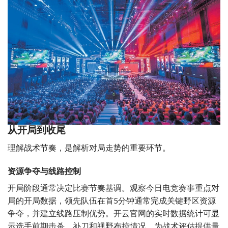
从开局到收尾
理解战术节奏，是解析对局走势的重要环节。
资源争夺与线路控制
开局阶段通常决定比赛节奏基调。观察今日电竞赛事重点对
局的开局数据，领先队伍在首5分钟通常完成关键野区资源
争夺，并建立线路压制优势。开云官网的实时数据统计可显
示选手前期击杀、补刀和视野布控情况，为战术评估提供量