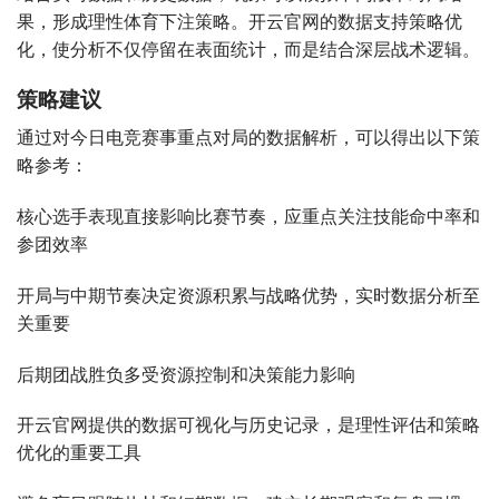
果，形成理性体育下注策略。开云官网的数据支持策略优
化，使分析不仅停留在表面统计，而是结合深层战术逻辑。
策略建议
通过对今日电竞赛事重点对局的数据解析，可以得出以下策
略参考：
核心选手表现直接影响比赛节奏，应重点关注技能命中率和
参团效率
开局与中期节奏决定资源积累与战略优势，实时数据分析至
关重要
后期团战胜负多受资源控制和决策能力影响
开云官网提供的数据可视化与历史记录，是理性评估和策略
优化的重要工具