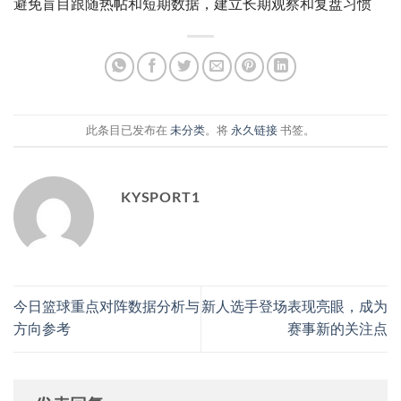
避免盲目跟随热帖和短期数据，建立长期观察和复盘习惯
此条目已发布在
未分类
。将
永久链接
书签。
KYSPORT1
今日篮球重点对阵数据分析与
新人选手登场表现亮眼，成为
方向参考
赛事新的关注点