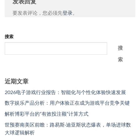
发表回复
要发表评论，您必须先
登录
。
搜索
搜
索
近期文章
2026电子游戏行业报告：智能化与个性化体验快速发展
数字娱乐产品分析：用户体验正在成为游戏平台竞争关键
解析博彩平台的“有效投注额”计算方式
世预赛南美区前瞻：路易斯·迪亚斯状态爆表，单场进球数
大球逻辑解析