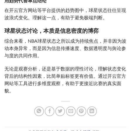
用趋势代替单点结论
在开云官方网站等平台提供的趋势图中，球星状态往往呈现
波浪式变化。理解这一点，有助于避免极端判断。
球星状态讨论，本质是信息密度的博弈
综合来看，NBA球星状态之所以成为持续焦点，并非因为波
动本身异常，而是因为信息传播速度、数据透明度与舆论参
与度的共同作用。
无论是观赛分析，还是基于数据的理性讨论，理解状态变化
背后的结构性因素，比简单贴标签更有价值。通过开云官方
网站等工具进行多维度观察，有助于更接近比赛的真实面
貌。