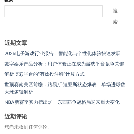
搜索
搜
索
近期文章
2026电子游戏行业报告：智能化与个性化体验快速发展
数字娱乐产品分析：用户体验正在成为游戏平台竞争关键
解析博彩平台的“有效投注额”计算方式
世预赛南美区前瞻：路易斯·迪亚斯状态爆表，单场进球数
大球逻辑解析
NBA新赛季实力榜出炉：东西部争冠格局迎来重大变化
近期评论
您尚未收到任何评论。