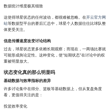
数据统计维度极其细致
这使得球星状态的任何波动，都很难被忽略。在
开云官方网
站
等数据型平台的赛后汇总中，球星个人数据往往比球队整
体更受关注。
信息传播速度改变讨论结构
过去，球星状态更多依赖长期观察；而现在，一两场比赛就
可能形成舆论定性。这种变化，使“短期状态”在讨论中的权
重被明显放大。
状态变化真的那么明显吗
基础数据与效率指标的差异
许多讨论集中在得分、篮板等基础数据上，但从复盘角度
看，更值得关注的是：
投篮效率变化