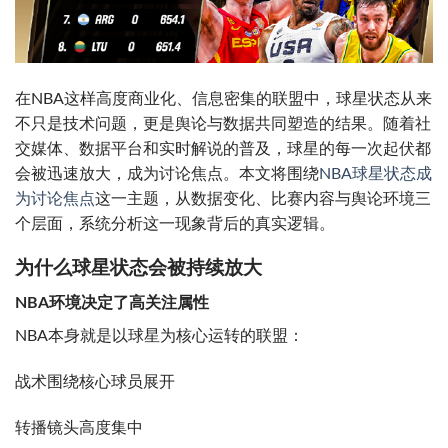
在NBA这样高度商业化、信息密集的联盟中，球星状态从来
不只是技术问题，更是舆论与数据共同塑造的结果。随着社
交媒体、数据平台和实时解说的普及，球星的每一次起伏都
会被迅速放大，成为讨论焦点。本文将围绕
NBA球星状态成
为讨论焦点
这一主题，从数据变化、比赛内容与舆论环境三
个层面，系统分析这一现象背后的真实逻辑。
为什么球星状态会被持续放大
NBA环境决定了高关注属性
NBA本身就是以球星为核心运转的联盟：
战术围绕核心球员展开
转播镜头高度集中