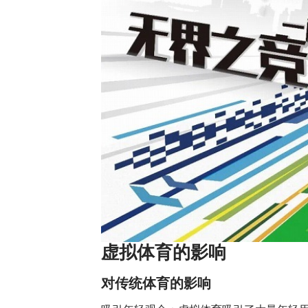
虚拟体育的影响
对传统体育的影响