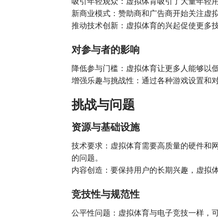
吸引年轻观众：虚拟体育吸引了大量年轻
新商业模式：赞助商和广告商开始关注虚
推动技术创新：虚拟体育的兴起促使更多
对参与者的影响
降低参与门槛：虚拟体育让更多人能够以
增强乐趣与挑战性：通过各种游戏设置和
挑战与问题
资源与基础设施
技术要求：虚拟体育需要高质量的硬件和网
的问题。
内容创造：要保持用户的长期兴趣，虚拟
竞技性与规范性
公平性问题：虚拟体育与电子竞技一样，