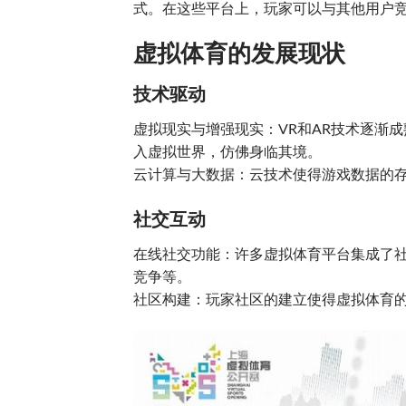
式。在这些平台上，玩家可以与其他用户
虚拟体育的发展现状
技术驱动
虚拟现实与增强现实：VR和AR技术逐渐
入虚拟世界，仿佛身临其境。
云计算与大数据：云技术使得游戏数据的
社交互动
在线社交功能：许多虚拟体育平台集成了
竞争等。
社区构建：玩家社区的建立使得虚拟体育