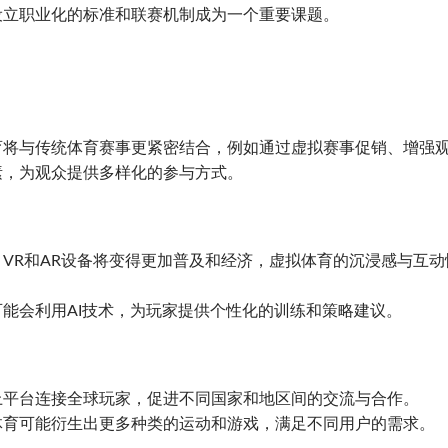
设立职业化的标准和联赛机制成为一个重要课题。
育将与传统体育赛事更紧密结合，例如通过虚拟赛事促销、增强
素，为观众提供多样化的参与方式。
VR和AR设备将变得更加普及和经济，虚拟体育的沉浸感与互动
能会利用AI技术，为玩家提供个性化的训练和策略建议。
上平台连接全球玩家，促进不同国家和地区间的交流与合作。
体育可能衍生出更多种类的运动和游戏，满足不同用户的需求。