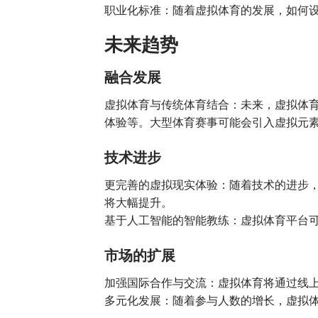
职业化标准：随着虚拟体育的发展，如何
未来趋势
融合发展
虚拟体育与传统体育结合：未来，虚拟体
体验等。大型体育赛事可能会引入虚拟元
技术进步
更完善的虚拟现实体验：随着技术的进步，
将大幅提升。
基于人工智能的智能教练：虚拟体育平台可
市场的扩展
加强国际合作与交流：虚拟体育将通过线
多元化发展：随着参与人数的增长，虚拟