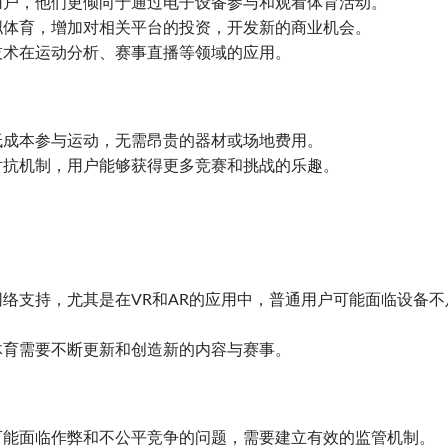
用户，他们更倾向于通过电子设备参与和观看体育活动。
拟体育，增加对相关平台的投资，开发新的商业机会。
技术在运动分析、赛事直播等领域的应用。
低成本参与运动，无需昂贵的器材或场地费用。
对抗机制，用户能够获得更多竞赛和挑战的乐趣。
络支持，尤其是在VR和AR的应用中，普通用户可能面临设备不
体育需要不断更新和创造新的内容与赛事。
可能面临作弊和不公平竞争的问题，需要建立有效的监管机制。