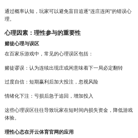
通过概率认知，玩家可以避免盲目追逐“连庄连闲”的错误心
理。
心理因素：理性参与的重要性
赌徒心理与误区
在百家乐游戏中，常见的心理误区包括：
赌徒谬误：认为连续出现庄或闲意味着下一局必定翻转
过度自信：短期赢利后加大投注，忽视风险
情绪化下注：亏损后急于追回，增加投入
这些心理误区往往导致玩家在短时间内损失资金，降低游戏
体验。
理性心态在开云体育官网的应用