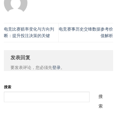
电竞比赛赔率变化与方向判
电竞赛事历史交锋数据参考价
断：提升投注决策的关键
值解析
发表回复
要发表评论，您必须先
登录
。
搜索
搜
索