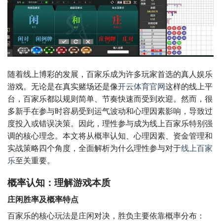
随着线上博彩的发展，百家乐成为许多玩家首选的真人娱乐
游戏。无论是在真实赌场还是像
开云体育官网
这样的线上平
台，百家乐都以规则简单、节奏快速而受到欢迎。然而，很
多新手在参与时容易受到运气波动和心理因素影响，导致过
度投入或错误决策。因此，理性参与成为线上百家乐特别强
调的核心理念。本文将从概率认知、心理因素、资金管理和
实战策略四个角度，全面解析为什么理性参与对于
线上百家
乐
至关重要。
概率认知：理解游戏本质
庄闲胜率及概率特点
百家乐的核心玩法是庄闲对决，胜负主要依靠概率分布：