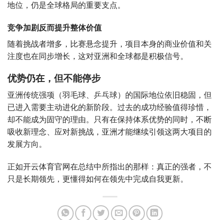
地位，仍是全球格局的重要支点。
竞争加剧反而提升整体价值
随着挑战者增多，比赛悬念提升，项目本身的商业价值和关
注度也在同步增长，这对亚洲和全球都是积极信号。
优势仍在，但不能停步
亚洲传统强项（羽毛球、乒乓球）的国际地位依旧稳固，但
已进入需要主动进化的新阶段。过去的成功经验值得珍惜，
却不能成为固守的理由。只有在保持体系优势的同时，不断
吸收新理念、应对新挑战，亚洲才能继续引领这两大项目的
发展方向。
正如开云体育官网在总结中所指出的那样：真正的强者，不
只是长期领先，更懂得如何在领先中完成自我更新。