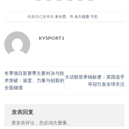
此条目已发布在
未分类
。将
永久链接
书签。
KYSPORT1
冬季项目新赛季主要对决与技
大话骰世界锦标赛：英国选手
术突破：速度、力量与创新的
夺冠引发全球关注
全面碰撞
发表回复
要发表评论，您必须先
登录
。