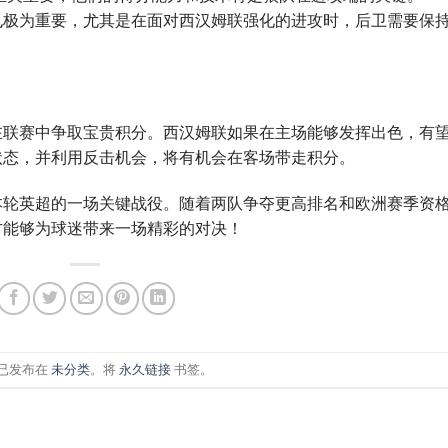
也极为重要，尤其是在面对西汉姆联强化的进攻时，后卫需要保
在联赛中争取宝贵积分。西汉姆联如果在主场能够发挥出色，有
状态，并利用反击机会，将有机会在客场带走积分。
本轮英超的一场关键战役。随着两队争夺更高排名和欧洲赛季资
方能够为球迷带来一场精彩的对决！
已发布在
未分类
。将
永久链接
书签。