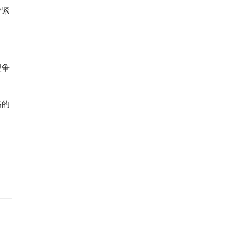
持紧
望争
格的