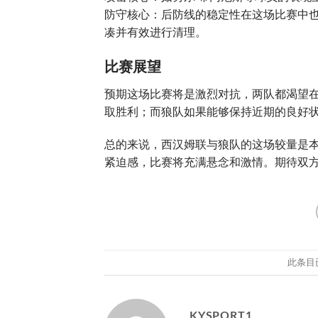
防守核心：后防线的稳定性在这场比赛中
凑并有效进行清理。
比赛展望
预期这场比赛将是激烈对抗，两队都渴望
取胜利；而狼队如果能够保持近期的良好
总的来说，西汉姆联与狼队的这场较量是
紧迫感，比赛将充满悬念和激情。期待双
此条目
KYSPORT1