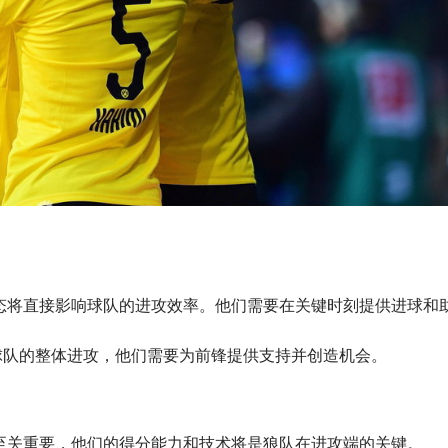
态将直接影响球队的进攻效率。他们需要在关键时刻提供进球和
球队的整体进攻，他们需要为前锋提供支持并创造机会。
至关重要，他们的得分能力和技术将是狼队在进攻端的关键。