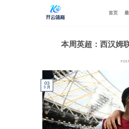
跳
到
首页
最
内
容
本周英超：西汉姆联 
POS
03
3 月