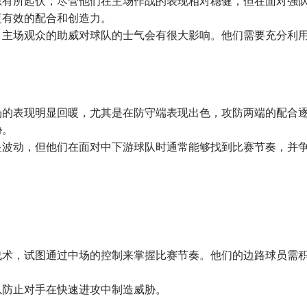
态有所起伏，尽管他们在主场作战的表现相对稳健，但在面对强
更有效的配合和创造力。
，主场观众的助威对球队的士气会有很大影响。他们需要充分利
场的表现明显回暖，尤其是在防守端表现出色，攻防两端的配合
胁。
显波动，但他们在面对中下游球队时通常能够找到比赛节奏，并
战术，试图通过中场的控制来掌握比赛节奏。他们的边路球员需
。
以防止对手在快速进攻中制造威胁。