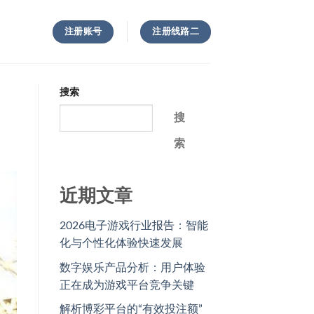
注册账号
注册线路二
搜索
搜
索
近期文章
2026电子游戏行业报告：智能
化与个性化体验快速发展
数字娱乐产品分析：用户体验
正在成为游戏平台竞争关键
解析博彩平台的“有效投注额”