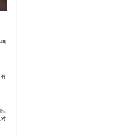
影响
具有
韧性
接对