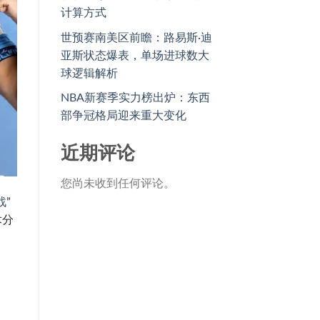
计算方式
世预赛南美区前瞻：路易斯·迪
亚斯状态爆表，单场进球数大
球逻辑解析
NBA新赛季实力榜出炉：东西
部争冠格局迎来重大变化
近期评论
您尚未收到任何评论。
战
”
术分