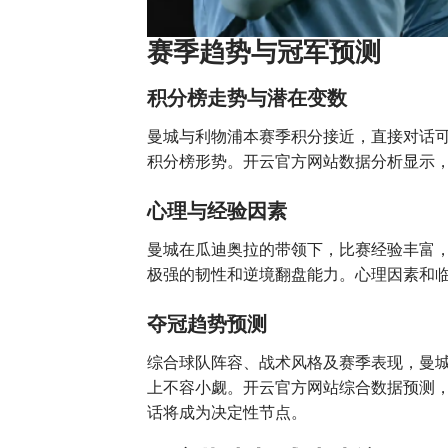
赛季趋势与冠军预测
积分榜走势与潜在变数
曼城与利物浦本赛季积分接近，直接对话
积分榜形势。开云官方网站数据分析显示
心理与经验因素
曼城在瓜迪奥拉的带领下，比赛经验丰富
极强的韧性和逆境翻盘能力。心理因素和
夺冠趋势预测
综合球队阵容、战术风格及赛季表现，曼
上不容小觑。开云官方网站综合数据预测
话将成为决定性节点。