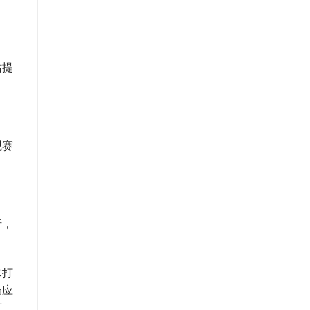
站提
观赛
析，
术打
场应
节