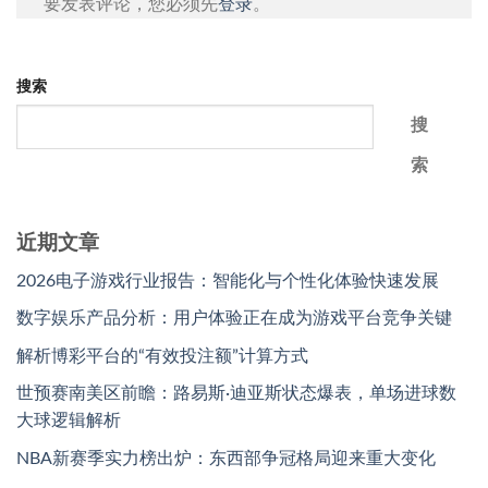
要发表评论，您必须先
登录
。
搜索
搜
索
近期文章
2026电子游戏行业报告：智能化与个性化体验快速发展
数字娱乐产品分析：用户体验正在成为游戏平台竞争关键
解析博彩平台的“有效投注额”计算方式
世预赛南美区前瞻：路易斯·迪亚斯状态爆表，单场进球数
大球逻辑解析
NBA新赛季实力榜出炉：东西部争冠格局迎来重大变化