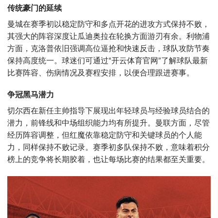
传统豪门的延续
曼城在赛季初以稳定防守和多点开花的进攻方式保持不败，
其强大的阵容深度让瓜迪奥拉在轮换方面游刃有余。利物浦
方面，克洛普依旧强调高位逼抢和快速反击，球队攻防节奏
保持高度统一。球迷们可通过“开云体育官网”了解球队最新
比赛阵容、伤病情况及赛程安排，以便合理跟进赛事。
争冠黑马潜力
切尔西在新任主帅指导下展现出年轻球员与经验球员结合的
潜力，前锋线和中场组织能力均有所提升。曼联方面，尽管
经历阵容调整，但红魔依靠稳定防守和关键球员的个人能
力，同样保持不败记录。赛季初多队保持不败，意味着积分
榜上的竞争将长期胶着，也让每场比赛的结果都至关重要。