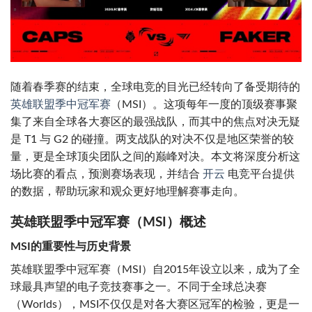
随着春季赛的结束，全球电竞的目光已经转向了备受期待的
英雄联盟季中冠军赛
（MSI）。这项每年一度的顶级赛事聚
集了来自全球各大赛区的最强战队，而其中的焦点对决无疑
是 T1 与 G2 的碰撞。两支战队的对决不仅是地区荣誉的较
量，更是全球顶尖团队之间的巅峰对决。本文将深度分析这
场比赛的看点，预测赛场表现，并结合
开云
电竞平台提供
的数据，帮助玩家和观众更好地理解赛事走向。
英雄联盟季中冠军赛（MSI）概述
MSI的重要性与历史背景
英雄联盟季中冠军赛（MSI）自2015年设立以来，成为了全
球最具声望的电子竞技赛事之一。不同于全球总决赛
（Worlds），MSI不仅仅是对各大赛区冠军的检验，更是一