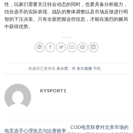
性，玩家们需要关注转会动态的同时，也要具备分析能力，
结合选手的实际表现、战队的整体调整以及市场反馈进行明
智的下注决策。只有全面把握这些信息，才能在激烈的赌局
中获得优势。
此条目已发布在
未分类
。将
永久链接
书签。
KYSPORT1
COD电竞联赛对北美市场的
电竞选手心理状态与比赛赔率