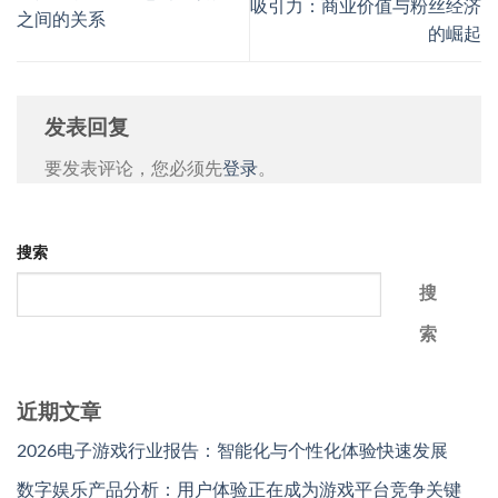
吸引力：商业价值与粉丝经济
之间的关系
的崛起
发表回复
要发表评论，您必须先
登录
。
搜索
搜
索
近期文章
2026电子游戏行业报告：智能化与个性化体验快速发展
数字娱乐产品分析：用户体验正在成为游戏平台竞争关键