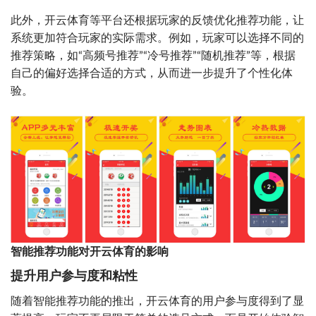
此外，开云体育等平台还根据玩家的反馈优化推荐功能，让
系统更加符合玩家的实际需求。例如，玩家可以选择不同的
推荐策略，如“高频号推荐”“冷号推荐”“随机推荐”等，根据
自己的偏好选择合适的方式，从而进一步提升了个性化体
验。
智能推荐功能对开云体育的影响
提升用户参与度和粘性
随着智能推荐功能的推出，开云体育的用户参与度得到了显