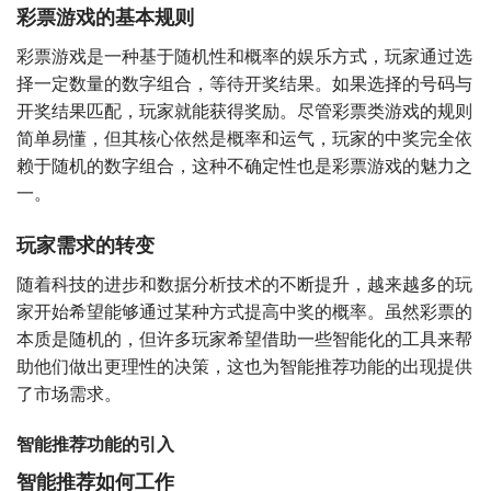
彩票游戏的基本规则
彩票游戏是一种基于随机性和概率的娱乐方式，玩家通过选
择一定数量的数字组合，等待开奖结果。如果选择的号码与
开奖结果匹配，玩家就能获得奖励。尽管彩票类游戏的规则
简单易懂，但其核心依然是概率和运气，玩家的中奖完全依
赖于随机的数字组合，这种不确定性也是彩票游戏的魅力之
一。
玩家需求的转变
随着科技的进步和数据分析技术的不断提升，越来越多的玩
家开始希望能够通过某种方式提高中奖的概率。虽然彩票的
本质是随机的，但许多玩家希望借助一些智能化的工具来帮
助他们做出更理性的决策，这也为智能推荐功能的出现提供
了市场需求。
智能推荐功能的引入
智能推荐如何工作