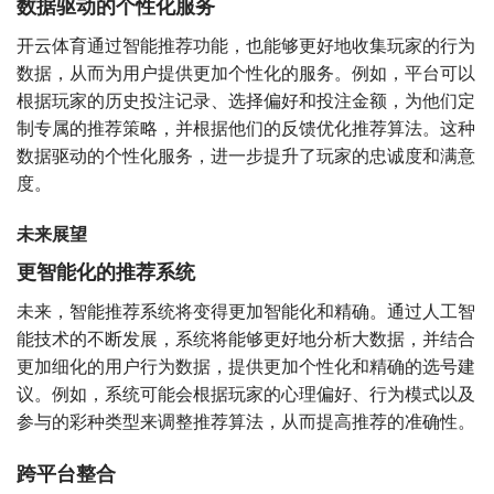
数据驱动的个性化服务
开云体育通过智能推荐功能，也能够更好地收集玩家的行为
数据，从而为用户提供更加个性化的服务。例如，平台可以
根据玩家的历史投注记录、选择偏好和投注金额，为他们定
制专属的推荐策略，并根据他们的反馈优化推荐算法。这种
数据驱动的个性化服务，进一步提升了玩家的忠诚度和满意
度。
未来展望
更智能化的推荐系统
未来，智能推荐系统将变得更加智能化和精确。通过人工智
能技术的不断发展，系统将能够更好地分析大数据，并结合
更加细化的用户行为数据，提供更加个性化和精确的选号建
议。例如，系统可能会根据玩家的心理偏好、行为模式以及
参与的彩种类型来调整推荐算法，从而提高推荐的准确性。
跨平台整合