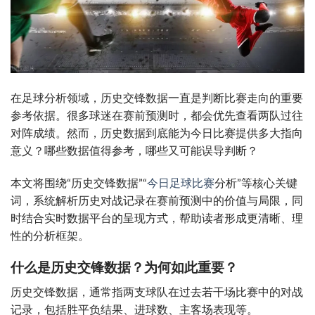
在足球分析领域，历史交锋数据一直是判断比赛走向的重要
参考依据。很多球迷在赛前预测时，都会优先查看两队过往
对阵成绩。然而，历史数据到底能为今日比赛提供多大指向
意义？哪些数据值得参考，哪些又可能误导判断？
本文将围绕“历史交锋数据”“
今日足球比赛
分析”等核心关键
词，系统解析历史对战记录在赛前预测中的价值与局限，同
时结合实时数据平台的呈现方式，帮助读者形成更清晰、理
性的分析框架。
什么是历史交锋数据？为何如此重要？
历史交锋数据，通常指两支球队在过去若干场比赛中的对战
记录，包括胜平负结果、进球数、主客场表现等。