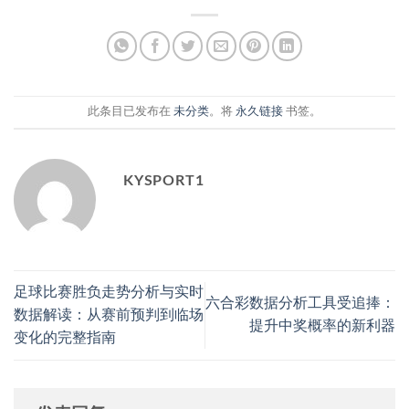
此条目已发布在
未分类
。将
永久链接
书签。
KYSPORT1
足球比赛胜负走势分析与实时
六合彩数据分析工具受追捧：
数据解读：从赛前预判到临场
提升中奖概率的新利器
变化的完整指南