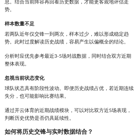
息。结合当前阵容再回看历史数据，才能更客观地评估走
势。
样本数量不足
若两队近年仅交锋一到两次，样本过少，难以形成稳定趋
势。此时过度解读历史战绩，容易产生以偏概全的结论。
分析时应优先参考最近3-5场对战数据，同时结合双方近期
整体表现。
忽视当前状态变化
球队状态具有阶段性波动。即便历史战绩占优，若近期连续
失分，也可能影响比赛结果。
通过开云体育的近期战绩模块，可以对比双方近5场表现，
判断历史优势是否仍具延续性。
如何将历史交锋与实时数据结合？