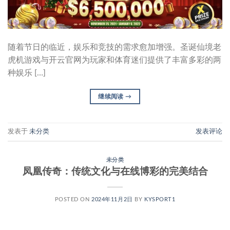
随着节日的临近，娱乐和竞技的需求愈加增强。圣诞仙境老
虎机游戏与开云官网为玩家和体育迷们提供了丰富多彩的两
种娱乐 […]
继续阅读
→
发表于
未分类
发表评论
未分类
凤凰传奇：传统文化与在线博彩的完美结合
POSTED ON
2024年11月2日
BY
KYSPORT1