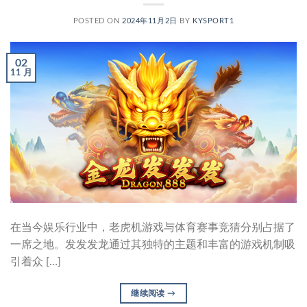
POSTED ON
2024年11月2日
BY
KYSPORT1
02
11 月
在当今娱乐行业中，老虎机游戏与体育赛事竞猜分别占据了
一席之地。发发发龙通过其独特的主题和丰富的游戏机制吸
引着众 […]
继续阅读
→