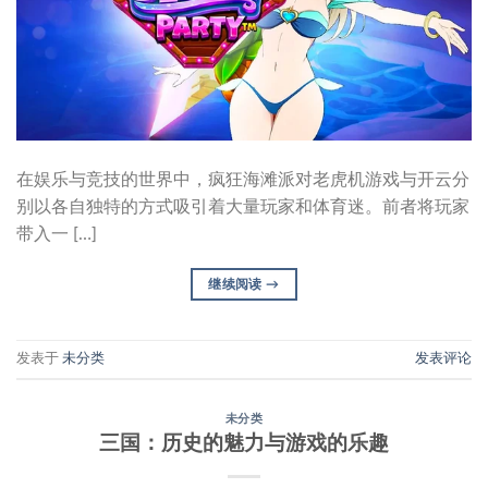
在娱乐与竞技的世界中，疯狂海滩派对老虎机游戏与开云分
别以各自独特的方式吸引着大量玩家和体育迷。前者将玩家
带入一 […]
继续阅读
→
发表于
未分类
发表评论
未分类
三国：历史的魅力与游戏的乐趣