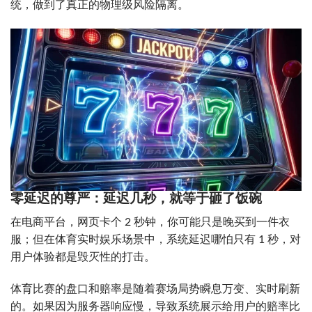
统，做到了真正的物理级风险隔离。
零延迟的尊严：延迟几秒，就等于砸了饭碗
在电商平台，网页卡个 2 秒钟，你可能只是晚买到一件衣
服；但在体育实时娱乐场景中，系统延迟哪怕只有 1 秒，对
用户体验都是毁灭性的打击。
体育比赛的盘口和赔率是随着赛场局势瞬息万变、实时刷新
的。如果因为服务器响应慢，导致系统展示给用户的赔率比