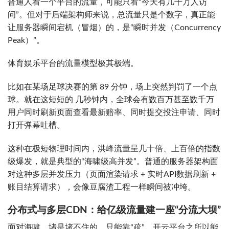
普通人看一个平台的流量，可能只看“今天有几千万人访
问”。但对于后端架构师来说，总流量只是个数字，真正能
让服务器瞬间宕机（冒烟）的，是“瞬时并发（Concurrency
Peak）”。
体育娱乐平台的流量模型极其极端。
比如在某场足球决赛的第 89 分钟，场上突然判罚了一个点
球。就在这短短的 几秒钟内，全球会有数百万甚至数千万
用户同时刷新页面查看最新赔率、同时提交投注申请、同时
打开弹幕吐槽。
这种在极短物理时间内，洪峰流量呈几十倍、上百倍的指数
级爆发，就是典型的“海啸级高并发”。普通的服务器架构面
对这种多层并发压力（页面渲染请求 + 实时API数据刷新 +
账目结算请求），会像豆腐渣工程一样瞬间被冲垮。
分布式与多层CDN：给亿级流量建一座“分流大坝”
面对海啸，堵是堵不住的，只能靠“疏”。开云平台之所以能