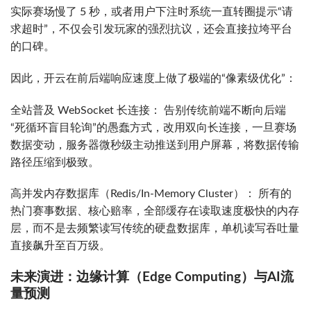
实际赛场慢了 5 秒，或者用户下注时系统一直转圈提示“请
求超时”，不仅会引发玩家的强烈抗议，还会直接拉垮平台
的口碑。
因此，开云在前后端响应速度上做了极端的“像素级优化”：
全站普及 WebSocket 长连接： 告别传统前端不断向后端
“死循环盲目轮询”的愚蠢方式，改用双向长连接，一旦赛场
数据变动，服务器微秒级主动推送到用户屏幕，将数据传输
路径压缩到极致。
高并发内存数据库（Redis/In-Memory Cluster）： 所有的
热门赛事数据、核心赔率，全部缓存在读取速度极快的内存
层，而不是去频繁读写传统的硬盘数据库，单机读写吞吐量
直接飙升至百万级。
未来演进：边缘计算（Edge Computing）与AI流
量预测