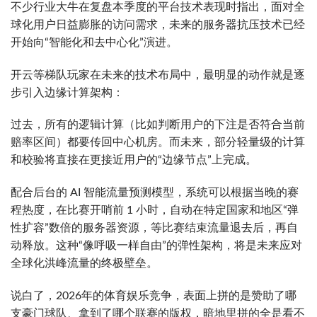
不少行业大牛在复盘本季度的平台技术表现时指出，面对全
球化用户日益膨胀的访问需求，未来的服务器抗压技术已经
开始向“智能化和去中心化”演进。
开云等梯队玩家在未来的技术布局中，最明显的动作就是逐
步引入边缘计算架构：
过去，所有的逻辑计算（比如判断用户的下注是否符合当前
赔率区间）都要传回中心机房。而未来，部分轻量级的计算
和校验将直接在更接近用户的“边缘节点”上完成。
配合后台的 AI 智能流量预测模型，系统可以根据当晚的赛
程热度，在比赛开哨前 1 小时，自动在特定国家和地区“弹
性扩容”数倍的服务器资源，等比赛结束流量退去后，再自
动释放。这种“像呼吸一样自由”的弹性架构，将是未来应对
全球化洪峰流量的终极壁垒。
说白了，2026年的体育娱乐竞争，表面上拼的是赞助了哪
支豪门球队、拿到了哪个联赛的版权，暗地里拼的全是看不